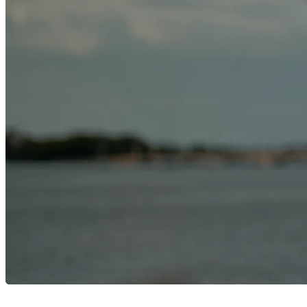
Ressourcen
arrow_drop_down
chevron_right
Karriere
open_in_new
Mehr
arrow_drop_down
chevron_right