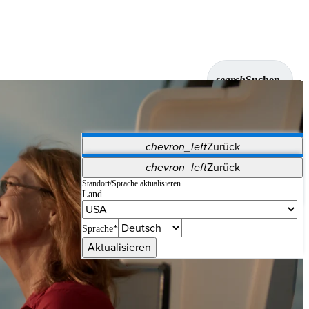
search
Suchen
chevron_left
Zurück
Anwendungen
chevron_left
Zurück
Vet Systems
OrthoPedia Patient
SAP
Standort/Sprache aktualisieren
Land
Supplier Portal
Synergy-Bildgebung und -Resektion
Sprache*
Aktualisieren