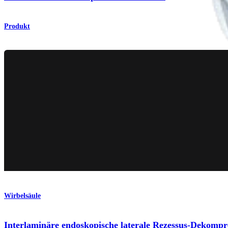
Produkt
Wirbelsäule
Interlaminäre endoskopische laterale Rezessus-Dekompr