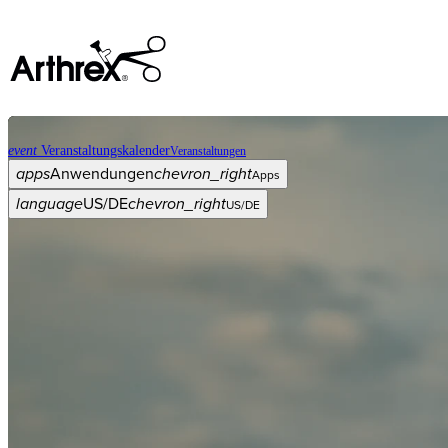
event
Veranstaltungskalender
Veranstaltungen
apps
Anwendungen
chevron_right
Apps
language
US/DE
chevron_right
US/DE
Kategorien
Operationsverfahren
arrow_drop_down
chevron_right
Produkt
arrow_drop_down
chevron_right
Medical Education
arrow_drop_down
chevron_right
Unternehmen
arrow_drop_down
chevron_right
ASC X
Verwaltung
arrow_drop_down
chevron_right
Patient:in
arrow_drop_down
chevron_right