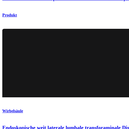
Produkt
Wirbelsäule
Endoskopische weit laterale lumbale transforaminale Di