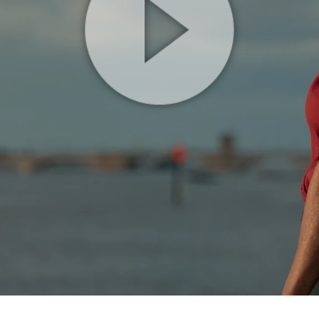
Play
Video