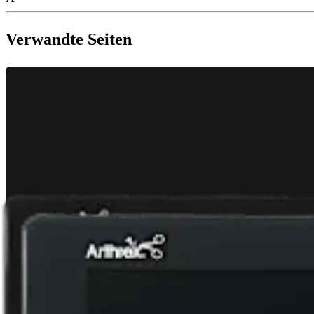
Verwandte Seiten
Wirbelsäule
Endoskopische thorakale transforaminale Diskektomie