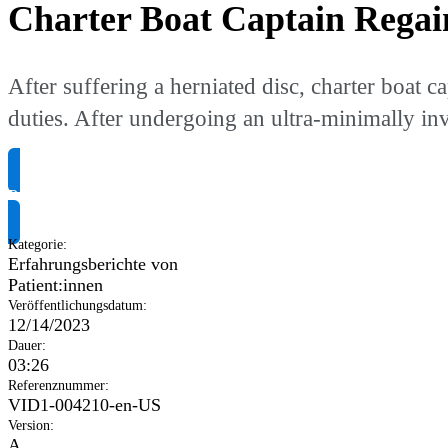
Charter Boat Captain Regai
After suffering a herniated disc, charter boat 
duties. After undergoing an ultra-minimally in
Produktinformationen anfragen
Kategorie
:
Erfahrungsberichte von
Patient:innen
Veröffentlichungsdatum
:
12/14/2023
Dauer
:
03:26
Referenznummer
:
VID1-004210-en-US
Version
:
A