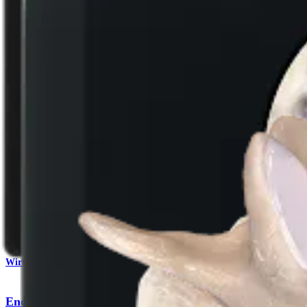
Produkt
Wirbelsäule
Endoskopische lumbale interlaminäre Diskektomie