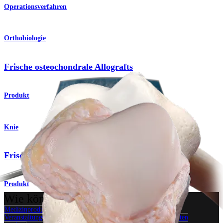
Operationsverfahren
Orthobiologie
Frische osteochondrale Allografts
Produkt
Knie
Frische osteochondrale Allografts
Produkt
Wie können wir Ihnen helfen?
Medizinproduktberater:in kontaktieren
Veranstaltungen, Lab-Vorführungen und Schulungsmöglichkeiten