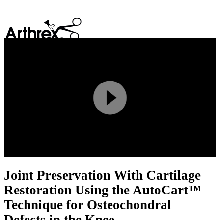
search
Play
Video
Joint Preservation With Cartilage
Restoration Using the AutoCart™
Technique for Osteochondral
Defects in the Knee