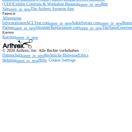
(UDI)
Exhibit-Congress & Workshop Requests
Rep
open_in_new
Site
The Arthrex Surgeon App
open_in_new
Patient:in
Allgemeine
Informationen
ACLTear.com
AnkleSprain.com
Buni
open_in_new
open_in_new
Patient
ShoulderReplacement.com
TheNanoExperie
open_in_new
open_in_new
Karriere
Karriere
open_in_new
©
2026
Arthrex, Inc. Alle Rechte vorbehalten
v3.56.0
Datenschutz
Rechtliche Hinweise
Ethics
open_in_new
Helpline
Hilfe
Cookie Settings
open_in_new