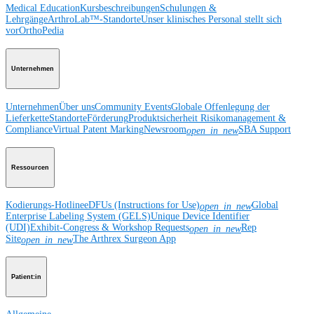
Medical Education
Kursbeschreibungen
Schulungen &
Lehrgänge
ArthroLab™-Standorte
Unser klinisches Personal stellt sich
vor
OrthoPedia
Unternehmen
Unternehmen
Über uns
Community Events
Globale Offenlegung der
Lieferkette
Standorte
Förderung
Produktsicherheit
Risikomanagement &
Compliance
Virtual Patent Marking
Newsroom
SBA Support
open_in_new
Ressourcen
Kodierungs-Hotline
eDFUs (Instructions for Use)
Global
open_in_new
Enterprise Labeling System (GELS)
Unique Device Identifier
(UDI)
Exhibit-Congress & Workshop Requests
Rep
open_in_new
Site
The Arthrex Surgeon App
open_in_new
Patient:in