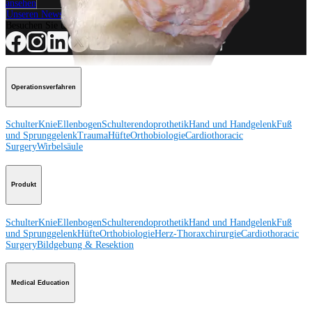
ansehen
Unseren Newsletter abonnieren
Besuchen Sie uns
Operationsverfahren
Schulter
Knie
Ellenbogen
Schulterendoprothetik
Hand und Handgelenk
Fuß
und Sprunggelenk
Trauma
Hüfte
Orthobiologie
Cardiothoracic
Surgery
Wirbelsäule
Produkt
Schulter
Knie
Ellenbogen
Schulterendoprothetik
Hand und Handgelenk
Fuß
und Sprunggelenk
Hüfte
Orthobiologie
Herz-Thoraxchirurgie
Cardiothoracic
Surgery
Bildgebung & Resektion
Medical Education