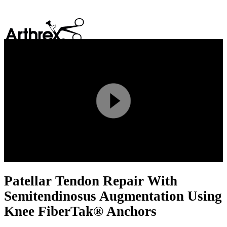
search
Play
Video
Patellar Tendon Repair With
Semitendinosus Augmentation Using
Knee FiberTak® Anchors