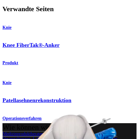
Verwandte Seiten
Knie
Knee FiberTak®-Anker
Produkt
Knie
Patellasehnenrekonstruktion
Operationsverfahren
Wie können wir Ihnen helfen?
Medizinproduktberater:in kontaktieren
Veranstaltungen, Lab-Vorführungen und Schulungsmöglichkeiten