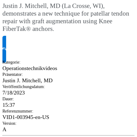
Justin J. Mitchell, MD (La Crosse, WI),
demonstrates a new technique for patellar tendon
repair with graft augmentation using Knee
FiberTak® anchors.
Produktinformationen anfragen
Kategorie
:
Operationstechnikvideos
Präsentator
:
Justin J. Mitchell, MD
Veröffentlichungsdatum
:
7/18/2023
Dauer
:
15:37
Referenznummer
:
VID1-003945-en-US
Version
:
A