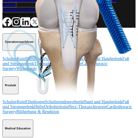
ansehen
Unseren Newsletter abonnieren
Besuchen Sie uns
Operationsverfahren
Schulter
Knie
Ellenbogen
Schulterendoprothetik
Hand und Handgelenk
Fuß
und Sprunggelenk
Trauma
Hüfte
Orthobiologie
Cardiothoracic
Surgery
Wirbelsäule
Produkt
Schulter
Knie
Ellenbogen
Schulterendoprothetik
Hand und Handgelenk
Fuß
und Sprunggelenk
Hüfte
Orthobiologie
Herz-Thoraxchirurgie
Cardiothoracic
Surgery
Bildgebung & Resektion
Medical Education