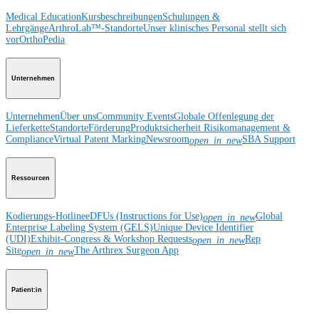
Medical Education
Kursbeschreibungen
Schulungen &
Lehrgänge
ArthroLab™-Standorte
Unser klinisches Personal stellt sich
vor
OrthoPedia
Unternehmen
Unternehmen
Über uns
Community Events
Globale Offenlegung der
Lieferkette
Standorte
Förderung
Produktsicherheit
Risikomanagement &
Compliance
Virtual Patent Marking
Newsroom
SBA Support
open_in_new
Ressourcen
Kodierungs-Hotline
eDFUs (Instructions for Use)
Global
open_in_new
Enterprise Labeling System (GELS)
Unique Device Identifier
(UDI)
Exhibit-Congress & Workshop Requests
Rep
open_in_new
Site
The Arthrex Surgeon App
open_in_new
Patient:in