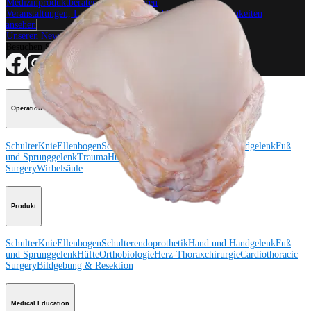
Medizinproduktberater:in kontaktieren
Veranstaltungen, Lab-Vorführungen und Schulungsmöglichkeiten
ansehen
Unseren Newsletter abonnieren
Besuchen Sie uns
Operationsverfahren
Schulter
Knie
Ellenbogen
Schulterendoprothetik
Hand und Handgelenk
Fuß
und Sprunggelenk
Trauma
Hüfte
Orthobiologie
Cardiothoracic
Surgery
Wirbelsäule
Produkt
Schulter
Knie
Ellenbogen
Schulterendoprothetik
Hand und Handgelenk
Fuß
und Sprunggelenk
Hüfte
Orthobiologie
Herz-Thoraxchirurgie
Cardiothoracic
Surgery
Bildgebung & Resektion
Medical Education