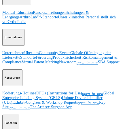
Medical Education
Kursbeschreibungen
Schulungen &
Lehrgänge
ArthroLab™-Standorte
Unser klinisches Personal stellt sich
vor
OrthoPedia
Unternehmen
Unternehmen
Über uns
Community Events
Globale Offenlegung der
Lieferkette
Standorte
Förderung
Produktsicherheit
Risikomanagement &
Compliance
Virtual Patent Marking
Newsroom
SBA Support
open_in_new
Ressourcen
Kodierungs-Hotline
eDFUs (Instructions for Use)
Global
open_in_new
Enterprise Labeling System (GELS)
Unique Device Identifier
(UDI)
Exhibit-Congress & Workshop Requests
Rep
open_in_new
Site
The Arthrex Surgeon App
open_in_new
Patient:in