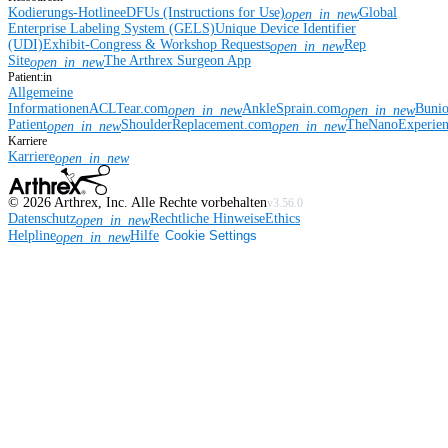
Kodierungs-Hotline
eDFUs (Instructions for Use)
Global
open_in_new
Enterprise Labeling System (GELS)
Unique Device Identifier
(UDI)
Exhibit-Congress & Workshop Requests
Rep
open_in_new
Site
The Arthrex Surgeon App
open_in_new
Patient:in
Allgemeine
Informationen
ACLTear.com
AnkleSprain.com
Buni
open_in_new
open_in_new
Patient
ShoulderReplacement.com
TheNanoExperie
open_in_new
open_in_new
Karriere
Karriere
open_in_new
©
2026
Arthrex, Inc. Alle Rechte vorbehalten
v3.56.0
Datenschutz
Rechtliche Hinweise
Ethics
open_in_new
Helpline
Hilfe
Cookie Settings
open_in_new