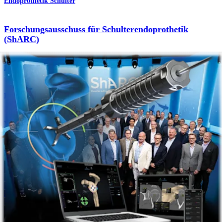
Endoprothetik Schulter
Forschungsausschuss für Schulterendoprothetik
(ShARC)
Produkt
Endoprothetik Schulter
Virtual Implant Positioning™ -System (VIP™)
Produkt
Wie können wir Ihnen helfen?
Medizinproduktberater:in kontaktieren
Veranstaltungen, Lab-Vorführungen und Schulungsmöglichkeiten
ansehen
Unseren Newsletter abonnieren
Besuchen Sie uns