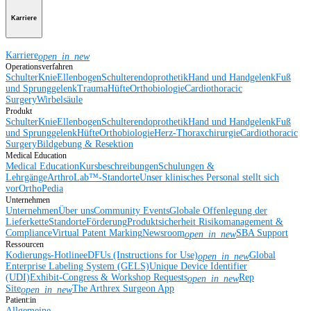
Karriere
Karriere
open_in_new
Operationsverfahren
Schulter
Knie
Ellenbogen
Schulterendoprothetik
Hand und Handgelenk
Fuß
und Sprunggelenk
Trauma
Hüfte
Orthobiologie
Cardiothoracic
Surgery
Wirbelsäule
Produkt
Schulter
Knie
Ellenbogen
Schulterendoprothetik
Hand und Handgelenk
Fuß
und Sprunggelenk
Hüfte
Orthobiologie
Herz-Thoraxchirurgie
Cardiothoracic
Surgery
Bildgebung & Resektion
Medical Education
Medical Education
Kursbeschreibungen
Schulungen &
Lehrgänge
ArthroLab™-Standorte
Unser klinisches Personal stellt sich
vor
OrthoPedia
Unternehmen
Unternehmen
Über uns
Community Events
Globale Offenlegung der
Lieferkette
Standorte
Förderung
Produktsicherheit
Risikomanagement &
Compliance
Virtual Patent Marking
Newsroom
SBA Support
open_in_new
Ressourcen
Kodierungs-Hotline
eDFUs (Instructions for Use)
Global
open_in_new
Enterprise Labeling System (GELS)
Unique Device Identifier
(UDI)
Exhibit-Congress & Workshop Requests
Rep
open_in_new
Site
The Arthrex Surgeon App
open_in_new
Patient:in
Allgemeine