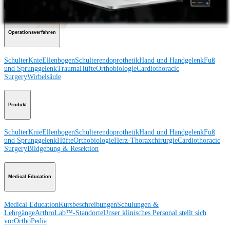
Operationsverfahren
Schulter
Knie
Ellenbogen
Schulterendoprothetik
Hand und Handgelenk
Fuß
und Sprunggelenk
Trauma
Hüfte
Orthobiologie
Cardiothoracic
Surgery
Wirbelsäule
Produkt
Schulter
Knie
Ellenbogen
Schulterendoprothetik
Hand und Handgelenk
Fuß
und Sprunggelenk
Hüfte
Orthobiologie
Herz-Thoraxchirurgie
Cardiothoracic
Surgery
Bildgebung & Resektion
Medical Education
Medical Education
Kursbeschreibungen
Schulungen &
Lehrgänge
ArthroLab™-Standorte
Unser klinisches Personal stellt sich
vor
OrthoPedia