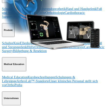
Schulter
Knie
Ellenbogen
Schulterendoprothetik
Hand und Handgelenk
Fuß
und Sprunggelenk
Trauma
Hüfte
Orthobiologie
Cardiothoracic
Surgery
Wirbelsäule
Produkt
Schulter
Knie
Ellenbogen
Schulterendoprothetik
Hand und Handgelenk
Fuß
und Sprunggelenk
Hüfte
Orthobiologie
Herz-Thoraxchirurgie
Cardiothoracic
Surgery
Bildgebung & Resektion
Medical Education
Medical Education
Kursbeschreibungen
Schulungen &
Lehrgänge
ArthroLab™-Standorte
Unser klinisches Personal stellt sich
vor
OrthoPedia
Unternehmen