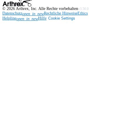
©
2026
Arthrex, Inc. Alle Rechte vorbehalten
v3.56.0
Datenschutz
Rechtliche Hinweise
Ethics
open_in_new
Helpline
Hilfe
Cookie Settings
open_in_new