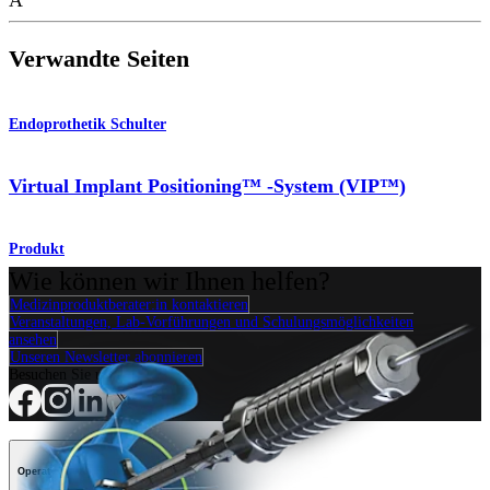
Verwandte Seiten
Endoprothetik Schulter
Virtual Implant Positioning™ -System (VIP™)
Produkt
Wie können wir Ihnen helfen?
Medizinproduktberater:in kontaktieren
Veranstaltungen, Lab-Vorführungen und Schulungsmöglichkeiten
ansehen
Unseren Newsletter abonnieren
Besuchen Sie uns
Operationsverfahren