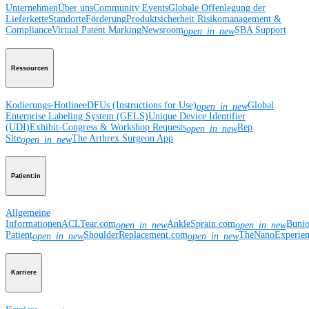
Unternehmen
Über uns
Community Events
Globale Offenlegung der
Lieferkette
Standorte
Förderung
Produktsicherheit
Risikomanagement &
Compliance
Virtual Patent Marking
Newsroom
SBA Support
open_in_new
Ressourcen
Kodierungs-Hotline
eDFUs (Instructions for Use)
Global
open_in_new
Enterprise Labeling System (GELS)
Unique Device Identifier
(UDI)
Exhibit-Congress & Workshop Requests
Rep
open_in_new
Site
The Arthrex Surgeon App
open_in_new
Patient:in
Allgemeine
Informationen
ACLTear.com
AnkleSprain.com
Buni
open_in_new
open_in_new
Patient
ShoulderReplacement.com
TheNanoExperie
open_in_new
open_in_new
Karriere