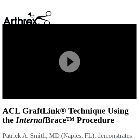
search
Play
Video
ACL GraftLink® Technique Using
the
Internal
Brace™ Procedure
Patrick A. Smith, MD (Naples, FL), demonstrates