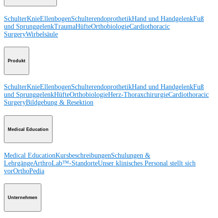
Schulter
Knie
Ellenbogen
Schulterendoprothetik
Hand und Handgelenk
Fuß
und Sprunggelenk
Trauma
Hüfte
Orthobiologie
Cardiothoracic
Surgery
Wirbelsäule
Produkt
Schulter
Knie
Ellenbogen
Schulterendoprothetik
Hand und Handgelenk
Fuß
und Sprunggelenk
Hüfte
Orthobiologie
Herz-Thoraxchirurgie
Cardiothoracic
Surgery
Bildgebung & Resektion
Medical Education
Medical Education
Kursbeschreibungen
Schulungen &
Lehrgänge
ArthroLab™-Standorte
Unser klinisches Personal stellt sich
vor
OrthoPedia
Unternehmen