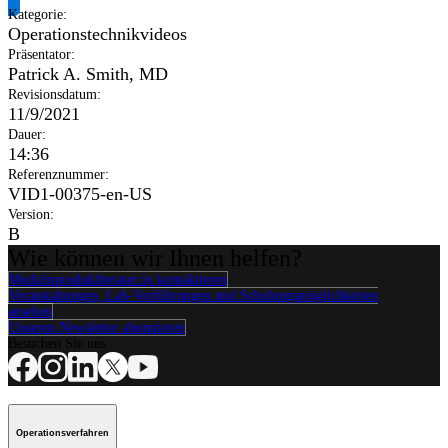
Kategorie
:
Operationstechnikvideos
Präsentator
:
Patrick A. Smith, MD
Revisionsdatum
:
11/9/2021
Dauer
:
14:36
Referenznummer
:
VID1-00375-en-US
Version
:
B
Wie können wir Ihnen helfen?
Medizinproduktberater:in kontaktieren
Veranstaltungen, Lab-Vorführungen und Schulungsmöglichkeiten
ansehen
Unseren Newsletter abonnieren
Besuchen Sie uns
Operationsverfahren