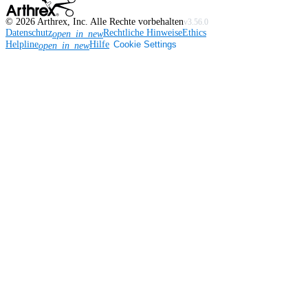
©
2026
Arthrex, Inc. Alle Rechte vorbehalten
v3.56.0
Datenschutz
Rechtliche Hinweise
Ethics
open_in_new
Helpline
Hilfe
Cookie Settings
open_in_new