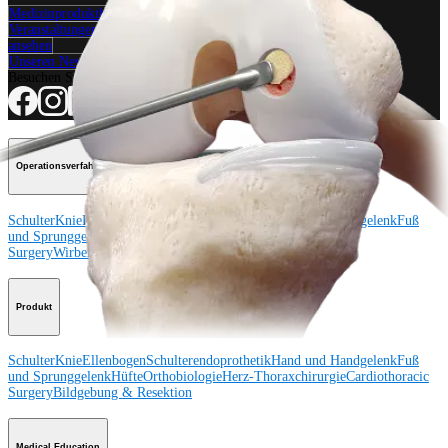
Medizinproduktberater:in kontaktieren
Veranstaltungen, Lab-Vorführungen und Schulungsmöglichkeiten
ansehen
Unseren Newsletter abonnieren
Besuchen Sie uns
Operationsverfahren
Schulter
Knie
Ellenbogen
Schulterendoprothetik
Hand und Handgelenk
Fuß
und Sprunggelenk
Trauma
Hüfte
Orthobiologie
Cardiothoracic
Surgery
Wirbelsäule
Produkt
Schulter
Knie
Ellenbogen
Schulterendoprothetik
Hand und Handgelenk
Fuß
und Sprunggelenk
Hüfte
Orthobiologie
Herz-Thoraxchirurgie
Cardiothoracic
Surgery
Bildgebung & Resektion
Medical Education