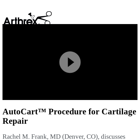
search
Play
Video
AutoCart™ Procedure for Cartilage
Repair
Rachel M. Frank, MD (Denver, CO), discusses