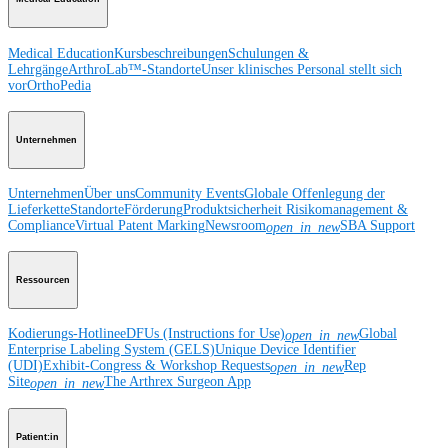
Medical Education
Kursbeschreibungen
Schulungen &
Lehrgänge
ArthroLab™-Standorte
Unser klinisches Personal stellt sich
vor
OrthoPedia
Unternehmen
Unternehmen
Über uns
Community Events
Globale Offenlegung der
Lieferkette
Standorte
Förderung
Produktsicherheit
Risikomanagement &
Compliance
Virtual Patent Marking
Newsroom
SBA Support
open_in_new
Ressourcen
Kodierungs-Hotline
eDFUs (Instructions for Use)
Global
open_in_new
Enterprise Labeling System (GELS)
Unique Device Identifier
(UDI)
Exhibit-Congress & Workshop Requests
Rep
open_in_new
Site
The Arthrex Surgeon App
open_in_new
Patient:in