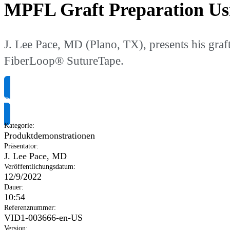
MPFL Graft Preparation Us
J. Lee Pace, MD (Plano, TX), presents his graf
FiberLoop® SutureTape.
Produktinformationen anfragen
Kategorie
:
Produktdemonstrationen
Präsentator
:
J. Lee Pace, MD
Veröffentlichungsdatum
:
12/9/2022
Dauer
:
10:54
Referenznummer
:
VID1-003666-en-US
Version
: