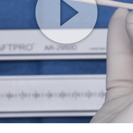
Play
Video