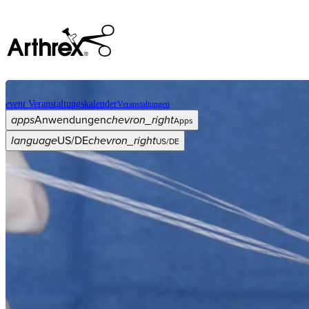
event
Veranstaltungskalender
Veranstaltungen
apps
Anwendungen
chevron_right
Apps
language
US/DE
chevron_right
US/DE
Kategorien
Operationsverfahren
arrow_drop_down
chevron_right
Produkt
arrow_drop_down
chevron_right
Medical Education
arrow_drop_down
chevron_right
Unternehmen
arrow_drop_down
chevron_right
ASC X
Verwaltung
arrow_drop_down
chevron_right
Patient:in
arrow_drop_down
chevron_right
Ressourcen
arrow_drop_down
chevron_right