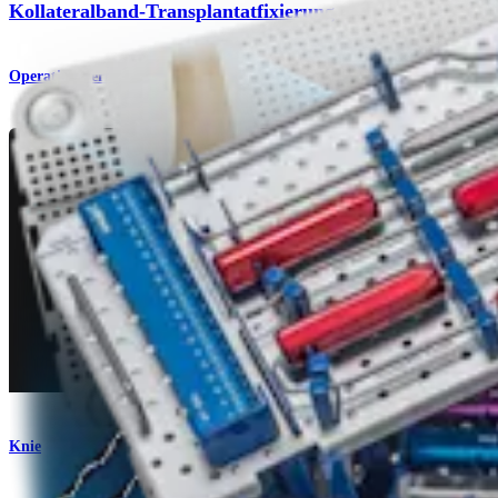
Kollateralband-Transplantatfixierung
Operationsverfahren
Knie