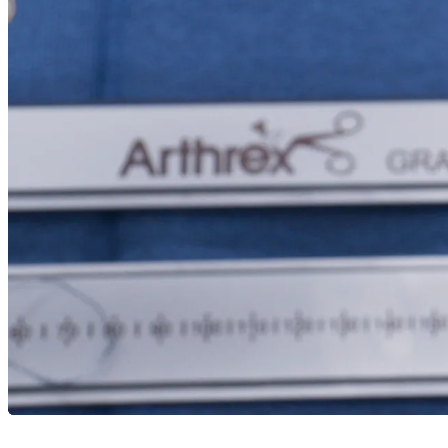
Karriere
open_in_new
Mehr
arrow_drop_down
chevron_right