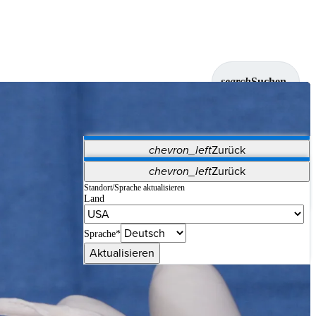
search
Suchen
chevron_left
Zurück
Anwendungen
chevron_left
Zurück
Vet Systems
OrthoPedia Patient
SAP
Standort/Sprache aktualisieren
Land
Supplier Portal
Synergy-Bildgebung und -Resektion
Sprache*
Aktualisieren