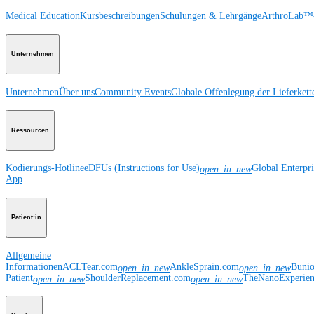
Medical Education
Kursbeschreibungen
Schulungen & Lehrgänge
ArthroLab™-
Unternehmen
Unternehmen
Über uns
Community Events
Globale Offenlegung der Lieferkett
Ressourcen
Kodierungs-Hotline
eDFUs (Instructions for Use)
Global Enterpr
open_in_new
App
Patient:in
Allgemeine
Informationen
ACLTear.com
AnkleSprain.com
Buni
open_in_new
open_in_new
Patient
ShoulderReplacement.com
TheNanoExperie
open_in_new
open_in_new