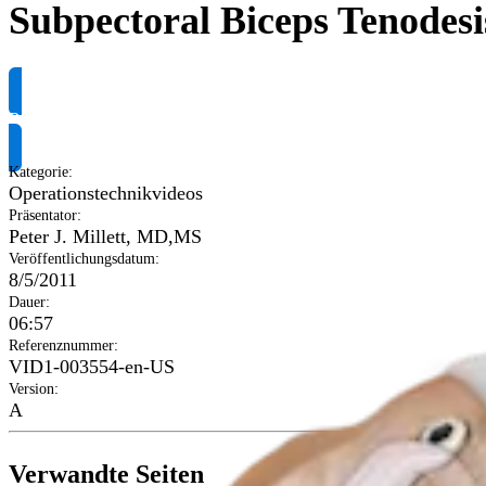
Subpectoral Biceps Tenodesi
Produktinformationen anfragen
Kategorie
:
Operationstechnikvideos
Präsentator
:
Peter J. Millett, MD,MS
Veröffentlichungsdatum
:
8/5/2011
Dauer
:
06:57
Referenznummer
:
VID1-003554-en-US
Version
:
A
Verwandte Seiten