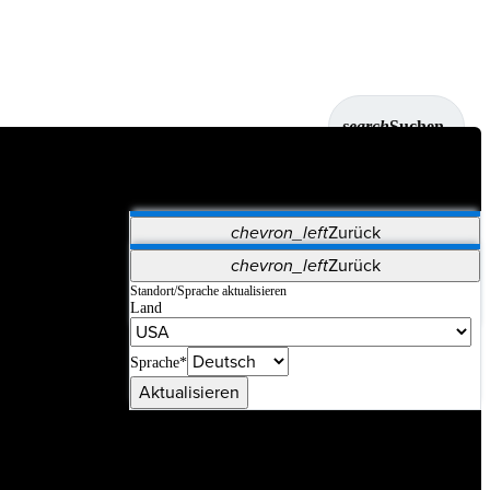
search
Suchen
chevron_left
Zurück
Anwendungen
chevron_left
Zurück
Vet Systems
OrthoPedia Patient
SAP
Standort/Sprache aktualisieren
Land
Supplier Portal
Synergy-Bildgebung und -Resektion
Sprache*
Aktualisieren