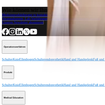
Wie können wir Ihnen helfen?
Medizinproduktberater:in kontaktieren
Veranstaltungen, Lab-Vorführungen und Schulungsmöglichkeiten ansehen
Unseren Newsletter abonnieren
Besuchen Sie uns
Operationsverfahren
Schulter
Knie
Ellenbogen
Schulterendoprothetik
Hand und Handgelenk
Fuß und
Produkt
Schulter
Knie
Ellenbogen
Schulterendoprothetik
Hand und Handgelenk
Fuß und
Medical Education