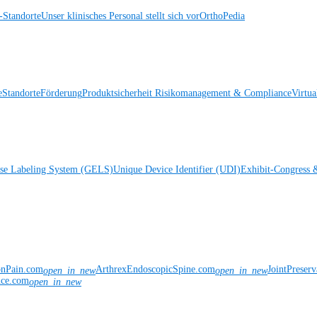
Standorte
Unser klinisches Personal stellt sich vor
OrthoPedia
e
Standorte
Förderung
Produktsicherheit
Risikomanagement & Compliance
Virtua
ise Labeling System (GELS)
Unique Device Identifier (UDI)
Exhibit-Congress 
onPain.com
ArthrexEndoscopicSpine.com
JointPreser
open_in_new
open_in_new
nce.com
open_in_new