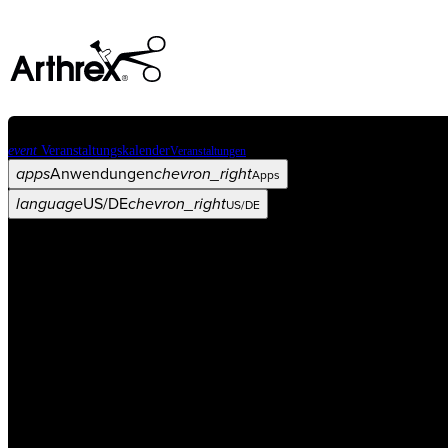
event
Veranstaltungskalender
Veranstaltungen
apps
Anwendungen
chevron_right
Apps
language
US/DE
chevron_right
US/DE
Kategorien
Operationsverfahren
arrow_drop_down
chevron_right
Produkt
arrow_drop_down
chevron_right
Medical Education
arrow_drop_down
chevron_right
Unternehmen
arrow_drop_down
chevron_right
ASC X
Verwaltung
arrow_drop_down
chevron_right
Patient:in
arrow_drop_down
chevron_right
Ressourcen
arrow_drop_down
chevron_right