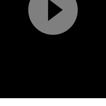
Play
Video