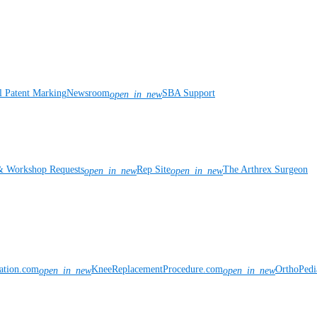
l Patent Marking
Newsroom
SBA Support
open_in_new
& Workshop Requests
Rep Site
The Arthrex Surgeon
open_in_new
open_in_new
vation.com
KneeReplacementProcedure.com
OrthoPedi
open_in_new
open_in_new