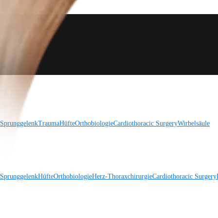
 Sprunggelenk
Trauma
Hüfte
Orthobiologie
Cardiothoracic Surgery
Wirbelsäule
 Sprunggelenk
Hüfte
Orthobiologie
Herz-Thoraxchirurgie
Cardiothoracic Surgery