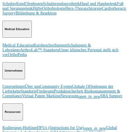
Schulter
Knie
Ellenbogen
Schulterendoprothetik
Hand und Handgelenk
Fuß
und Sprunggelenk
Hüfte
Orthobiologie
Herz-Thoraxchirurgie
Cardiothoracic
Surgery
Bildgebung & Resektion
Medical Education
Medical Education
Kursbeschreibungen
Schulungen &
Lehrgänge
ArthroLab™-Standorte
Unser klinisches Personal stellt sich
vor
OrthoPedia
Unternehmen
Unternehmen
Über uns
Community Events
Globale Offenlegung der
Lieferkette
Standorte
Förderung
Produktsicherheit
Risikomanagement &
Compliance
Virtual Patent Marking
Newsroom
SBA Support
open_in_new
Ressourcen
Kodierungs-Hotline
eDFUs (Instructions for Use)
Global
open_in_new