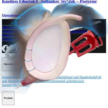
Knotless Fibertak® -Softanker Technik – Posterior
Operationsverfahren
Wie können wir Ihnen helfen?
Medizinproduktberater:in kontaktieren
Veranstaltungen, Lab-Vorführungen und Schulungsmöglichkeiten
ansehen
Unseren Newsletter abonnieren
Besuchen Sie uns
Operationsverfahren
Schulter
Knie
Ellenbogen
Schulterendoprothetik
Hand und Handgelenk
Fuß
und Sprunggelenk
Trauma
Hüfte
Orthobiologie
Cardiothoracic
Surgery
Wirbelsäule
Produkt