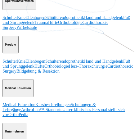
Operationsverfahren
Schulter
Knie
Ellenbogen
Schulterendoprothetik
Hand und Handgelenk
Fuß
und Sprunggelenk
Trauma
Hüfte
Orthobiologie
Cardiothoracic
Surgery
Wirbelsäule
Produkt
Schulter
Knie
Ellenbogen
Schulterendoprothetik
Hand und Handgelenk
Fuß
und Sprunggelenk
Hüfte
Orthobiologie
Herz-Thoraxchirurgie
Cardiothoracic
Surgery
Bildgebung & Resektion
Medical Education
Medical Education
Kursbeschreibungen
Schulungen &
Lehrgänge
ArthroLab™-Standorte
Unser klinisches Personal stellt sich
vor
OrthoPedia
Unternehmen