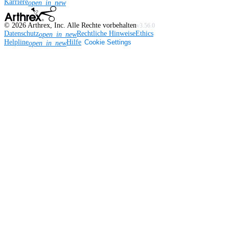
Karriere
open_in_new
©
2026
Arthrex, Inc. Alle Rechte vorbehalten
v3.56.0
Datenschutz
Rechtliche Hinweise
Ethics
open_in_new
Helpline
Hilfe
Cookie Settings
open_in_new