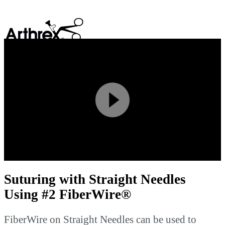
search
Play
Video
Suturing with Straight Needles
Using #2 FiberWire®
FiberWire on Straight Needles can be used to