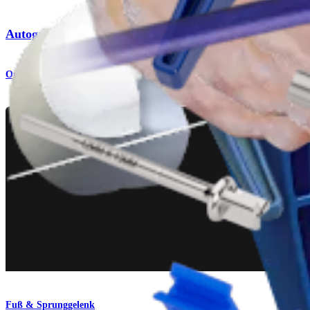
Autograft OATS® Technique for the Knee
Operationsverfahren
Fuß & Sprunggelenk