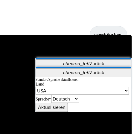
search
Suchen
chevron_left
Zurück
Anwendungen
chevron_left
Zurück
Vet Systems
OrthoPedia Patient
SAP
Standort/Sprache aktualisieren
Land
Supplier Portal
Synergy-Bildgebung und -Resektion
Sprache*
Aktualisieren