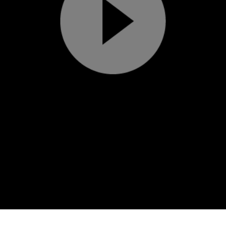
Play
Video