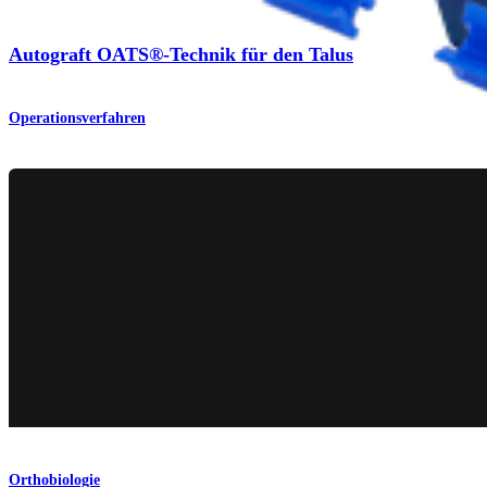
Autograft OATS®-Technik für den Talus
Operationsverfahren
Orthobiologie