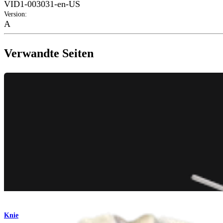
VID1-003031-en-US
Version
:
A
Verwandte Seiten
Knie