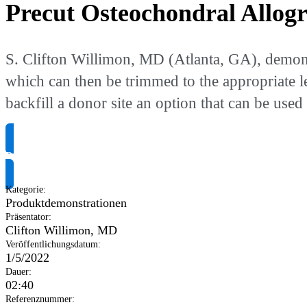
Precut Osteochondral Allogr
S. Clifton Willimon, MD (Atlanta, GA), demons
which can then be trimmed to the appropriate le
backfill a donor site an option that can be u
Produktinformationen anfragen
Kategorie
:
Produktdemonstrationen
Präsentator
:
Clifton Willimon, MD
Veröffentlichungsdatum
:
1/5/2022
Dauer
:
02:40
Referenznummer
: