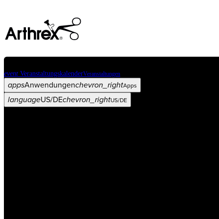
event
Veranstaltungskalender
Veranstaltungen
apps
Anwendungen
chevron_right
Apps
language
US/DE
chevron_right
US/DE
Kategorien
Operationsverfahren
arrow_drop_down
chevron_right
Produkt
arrow_drop_down
chevron_right
Medical Education
arrow_drop_down
chevron_right
Unternehmen
arrow_drop_down
chevron_right
ASC X
Verwaltung
arrow_drop_down
chevron_right
Patient:in
arrow_drop_down
chevron_right
Ressourcen
arrow_drop_down
chevron_right