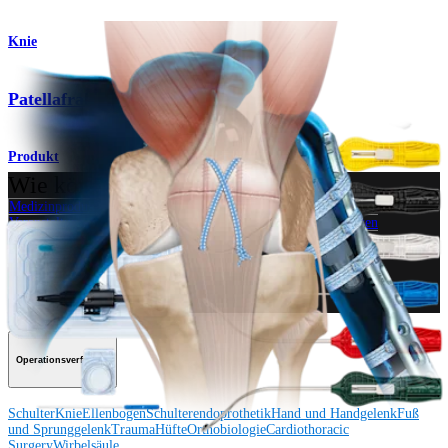
Knie
Patellafraktursystem
Produkt
Wie können wir Ihnen helfen?
Medizinproduktberater:in kontaktieren
Veranstaltungen, Lab-Vorführungen und Schulungsmöglichkeiten
ansehen
Unseren Newsletter abonnieren
Besuchen Sie uns
Operationsverfahren
Schulter
Knie
Ellenbogen
Schulterendoprothetik
Hand und Handgelenk
Fuß
und Sprunggelenk
Trauma
Hüfte
Orthobiologie
Cardiothoracic
Surgery
Wirbelsäule