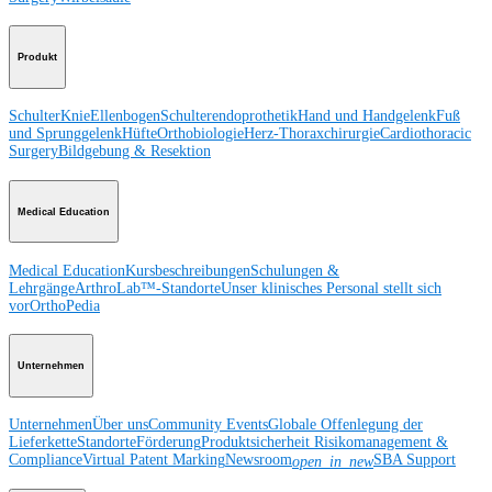
Produkt
Schulter
Knie
Ellenbogen
Schulterendoprothetik
Hand und Handgelenk
Fuß
und Sprunggelenk
Hüfte
Orthobiologie
Herz-Thoraxchirurgie
Cardiothoracic
Surgery
Bildgebung & Resektion
Medical Education
Medical Education
Kursbeschreibungen
Schulungen &
Lehrgänge
ArthroLab™-Standorte
Unser klinisches Personal stellt sich
vor
OrthoPedia
Unternehmen
Unternehmen
Über uns
Community Events
Globale Offenlegung der
Lieferkette
Standorte
Förderung
Produktsicherheit
Risikomanagement &
Compliance
Virtual Patent Marking
Newsroom
SBA Support
open_in_new