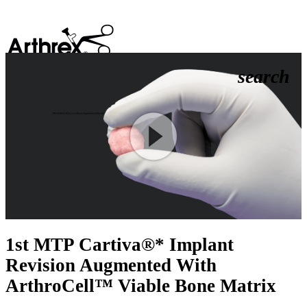
search
Play
Video
1st MTP Cartiva®* Implant
Revision Augmented With
ArthroCell™ Viable Bone Matrix