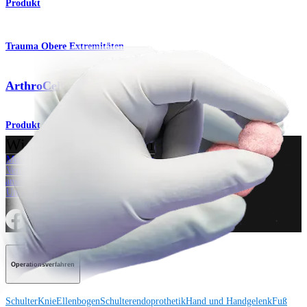
Produkt
Trauma Obere Extremitäten
ArthroCell™ Viable Bone Matrix
Produkt
Wie können wir Ihnen helfen?
Medizinproduktberater:in kontaktieren
Veranstaltungen, Lab-Vorführungen und Schulungsmöglichkeiten
ansehen
Unseren Newsletter abonnieren
Besuchen Sie uns
Operationsverfahren
Schulter
Knie
Ellenbogen
Schulterendoprothetik
Hand und Handgelenk
Fuß