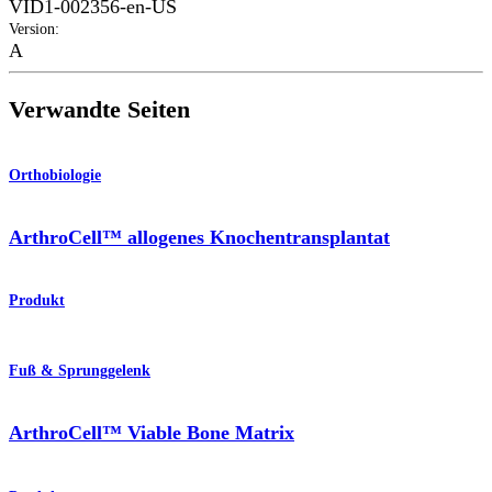
VID1-002356-en-US
Version
:
A
Verwandte Seiten
Orthobiologie
ArthroCell™ allogenes Knochentransplantat
Produkt
Fuß & Sprunggelenk
ArthroCell™ Viable Bone Matrix