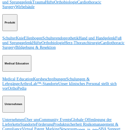
und Sprunggelenk
Trauma
Hüfte
Orthobiologie
Cardiothoracic
Surgery
Wirbelsäule
Produkt
Schulter
Knie
Ellenbogen
Schulterendoprothetik
Hand und Handgelenk
Fuß
und Sprunggelenk
Hüfte
Orthobiologie
Herz-Thoraxchirurgie
Cardiothoracic
Surgery
Bildgebung & Resektion
Medical Education
Medical Education
Kursbeschreibungen
Schulungen &
Lehrgänge
ArthroLab™-Standorte
Unser klinisches Personal stellt sich
vor
OrthoPedia
Unternehmen
Unternehmen
Über uns
Community Events
Globale Offenlegung der
Lieferkette
Standorte
Förderung
Produktsicherheit
Risikomanagement &
Compliance
Virtual Patent Marking
Newsroom
SBA Support
open_in_new