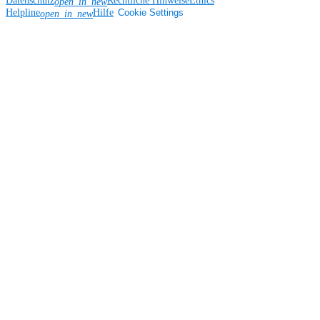
Datenschutz
Rechtliche Hinweise
Ethics
open_in_new
Helpline
Hilfe
Cookie Settings
open_in_new