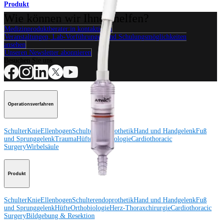
Produkt
Wie können wir Ihnen helfen?
Medizinproduktberater:in kontaktieren
Veranstaltungen, Lab-Vorführungen und Schulungsmöglichkeiten
ansehen
Unseren Newsletter abonnieren
Besuchen Sie uns
Operationsverfahren
Schulter
Knie
Ellenbogen
Schulterendoprothetik
Hand und Handgelenk
Fuß
und Sprunggelenk
Trauma
Hüfte
Orthobiologie
Cardiothoracic
Surgery
Wirbelsäule
Produkt
Schulter
Knie
Ellenbogen
Schulterendoprothetik
Hand und Handgelenk
Fuß
und Sprunggelenk
Hüfte
Orthobiologie
Herz-Thoraxchirurgie
Cardiothoracic
Surgery
Bildgebung & Resektion