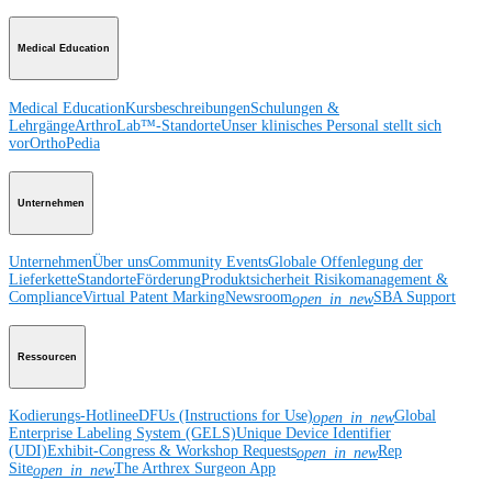
Medical Education
Medical Education
Kursbeschreibungen
Schulungen &
Lehrgänge
ArthroLab™-Standorte
Unser klinisches Personal stellt sich
vor
OrthoPedia
Unternehmen
Unternehmen
Über uns
Community Events
Globale Offenlegung der
Lieferkette
Standorte
Förderung
Produktsicherheit
Risikomanagement &
Compliance
Virtual Patent Marking
Newsroom
SBA Support
open_in_new
Ressourcen
Kodierungs-Hotline
eDFUs (Instructions for Use)
Global
open_in_new
Enterprise Labeling System (GELS)
Unique Device Identifier
(UDI)
Exhibit-Congress & Workshop Requests
Rep
open_in_new
Site
The Arthrex Surgeon App
open_in_new