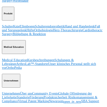
Surgery
Wirbelsäule
Produkt
Schulter
Knie
Ellenbogen
Schulterendoprothetik
Hand und Handgelenk
Fuß
und Sprunggelenk
Hüfte
Orthobiologie
Herz-Thoraxchirurgie
Cardiothoracic
Surgery
Bildgebung & Resektion
Medical Education
Medical Education
Kursbeschreibungen
Schulungen &
Lehrgänge
ArthroLab™-Standorte
Unser klinisches Personal stellt sich
vor
OrthoPedia
Unternehmen
Unternehmen
Über uns
Community Events
Globale Offenlegung der
Lieferkette
Standorte
Förderung
Produktsicherheit
Risikomanagement &
Compliance
Virtual Patent Marking
Newsroom
SBA Support
open_in_new