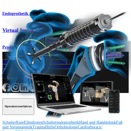
Endoprothetik Schulter
Virtual Implant Positioning™ -System (VIP™)
Produkt
Wie können wir Ihnen helfen?
Medizinproduktberater:in kontaktieren
Veranstaltungen, Lab-Vorführungen und Schulungsmöglichkeiten
ansehen
Unseren Newsletter abonnieren
Besuchen Sie uns
Operationsverfahren
Schulter
Knie
Ellenbogen
Schulterendoprothetik
Hand und Handgelenk
Fuß
und Sprunggelenk
Trauma
Hüfte
Orthobiologie
Cardiothoracic