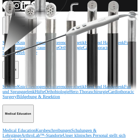
Operationsverfahren
Schulter
Knie
Ellenbogen
Schulterendoprothetik
Hand und Handgelenk
Fuß
und Sprunggelenk
Trauma
Hüfte
Orthobiologie
Cardiothoracic
Surgery
Wirbelsäule
Produkt
Schulter
Knie
Ellenbogen
Schulterendoprothetik
Hand und Handgelenk
Fuß
und Sprunggelenk
Hüfte
Orthobiologie
Herz-Thoraxchirurgie
Cardiothoracic
Surgery
Bildgebung & Resektion
Medical Education
Medical Education
Kursbeschreibungen
Schulungen &
Lehrgänge
ArthroLab™-Standorte
Unser klinisches Personal stellt sich