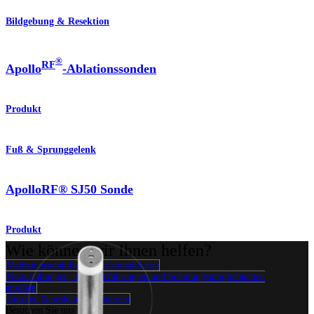
Bildgebung & Resektion
®
RF
Apollo
-Ablationssonden
Produkt
Fuß & Sprunggelenk
ApolloRF® SJ50 Sonde
Produkt
Wie können wir Ihnen helfen?
Medizinproduktberater:in kontaktieren
Veranstaltungen, Lab-Vorführungen und Schulungsmöglichkeiten
ansehen
Unseren Newsletter abonnieren
Besuchen Sie uns