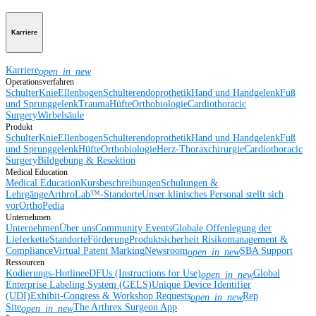
Karriere
Karriere
open_in_new
Operationsverfahren
Schulter
Knie
Ellenbogen
Schulterendoprothetik
Hand und Handgelenk
Fuß
und Sprunggelenk
Trauma
Hüfte
Orthobiologie
Cardiothoracic
Surgery
Wirbelsäule
Produkt
Schulter
Knie
Ellenbogen
Schulterendoprothetik
Hand und Handgelenk
Fuß
und Sprunggelenk
Hüfte
Orthobiologie
Herz-Thoraxchirurgie
Cardiothoracic
Surgery
Bildgebung & Resektion
Medical Education
Medical Education
Kursbeschreibungen
Schulungen &
Lehrgänge
ArthroLab™-Standorte
Unser klinisches Personal stellt sich
vor
OrthoPedia
Unternehmen
Unternehmen
Über uns
Community Events
Globale Offenlegung der
Lieferkette
Standorte
Förderung
Produktsicherheit
Risikomanagement &
Compliance
Virtual Patent Marking
Newsroom
SBA Support
open_in_new
Ressourcen
Kodierungs-Hotline
eDFUs (Instructions for Use)
Global
open_in_new
Enterprise Labeling System (GELS)
Unique Device Identifier
(UDI)
Exhibit-Congress & Workshop Requests
Rep
open_in_new
Site
The Arthrex Surgeon App
open_in_new