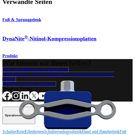
Verwandte Seiten
Fuß & Sprunggelenk
®
DynaNite
-Nitinol-Kompressionsplatten
Produkt
Wie können wir Ihnen helfen?
Medizinproduktberater:in kontaktieren
Veranstaltungen, Lab-Vorführungen und Schulungsmöglichkeiten
ansehen
Unseren Newsletter abonnieren
Besuchen Sie uns
Operationsverfahren
Schulter
Knie
Ellenbogen
Schulterendoprothetik
Hand und Handgelenk
Fuß