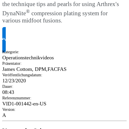
the technique tips and pearls for using Arthrex's
®
DynaNite
compression plating system for
various midfoot fusions.
Produktinformationen anfragen
Kategorie
:
Operationstechnikvideos
Präsentator
:
James Cottom, DPM,FACFAS
Veröffentlichungsdatum
:
12/23/2020
Dauer
:
08:43
Referenznummer
:
VID1-001442-en-US
Version
:
A