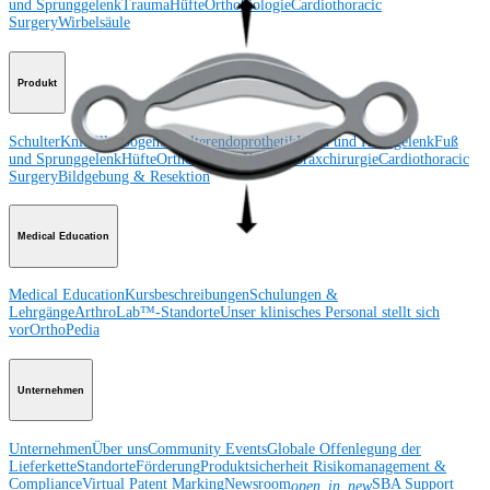
und Sprunggelenk
Trauma
Hüfte
Orthobiologie
Cardiothoracic
Surgery
Wirbelsäule
Produkt
Schulter
Knie
Ellenbogen
Schulterendoprothetik
Hand und Handgelenk
Fuß
und Sprunggelenk
Hüfte
Orthobiologie
Herz-Thoraxchirurgie
Cardiothoracic
Surgery
Bildgebung & Resektion
Medical Education
Medical Education
Kursbeschreibungen
Schulungen &
Lehrgänge
ArthroLab™-Standorte
Unser klinisches Personal stellt sich
vor
OrthoPedia
Unternehmen
Unternehmen
Über uns
Community Events
Globale Offenlegung der
Lieferkette
Standorte
Förderung
Produktsicherheit
Risikomanagement &
Compliance
Virtual Patent Marking
Newsroom
SBA Support
open_in_new