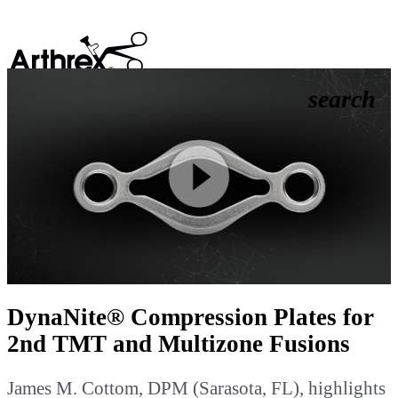
search
Play
Video
DynaNite® Compression Plates for
2nd TMT and Multizone Fusions
James M. Cottom, DPM (Sarasota, FL), highlights