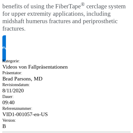
®
benefits of using the FiberTape
cerclage system
for upper extremity applications, including
midshaft humerus fractures and periprosthetic
fractures.
Produktinformationen anfragen
Kategorie
:
Videos von Fallpräsentationen
Präsentator
:
Brad Parsons, MD
Revisionsdatum
:
8/11/2020
Dauer
:
09:40
Referenznummer
:
VID1-001057-en-US
Version
:
B