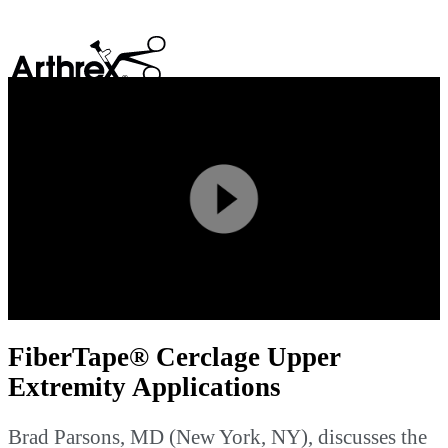
search
Play
Video
FiberTape® Cerclage Upper
Extremity Applications
Brad Parsons, MD (New York, NY), discusses the