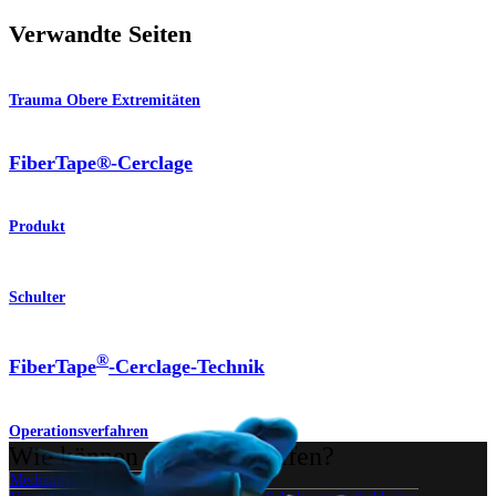
Verwandte Seiten
Trauma Obere Extremitäten
FiberTape®-Cerclage
Produkt
Schulter
®
FiberTape
-Cerclage-Technik
Operationsverfahren
Wie können wir Ihnen helfen?
Medizinproduktberater:in kontaktieren