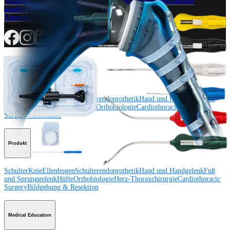
Veranstaltungen, Lab-Vorführungen und Schulungsmöglichkeiten
ansehen
Unseren Newsletter abonnieren
Besuchen Sie uns
Operationsverfahren
Schulter
Knie
Ellenbogen
Schulterendoprothetik
Hand und Handgelenk
Fuß
und Sprunggelenk
Trauma
Hüfte
Orthobiologie
Cardiothoracic
Surgery
Wirbelsäule
Produkt
Schulter
Knie
Ellenbogen
Schulterendoprothetik
Hand und Handgelenk
Fuß
und Sprunggelenk
Hüfte
Orthobiologie
Herz-Thoraxchirurgie
Cardiothoracic
Surgery
Bildgebung & Resektion
Medical Education