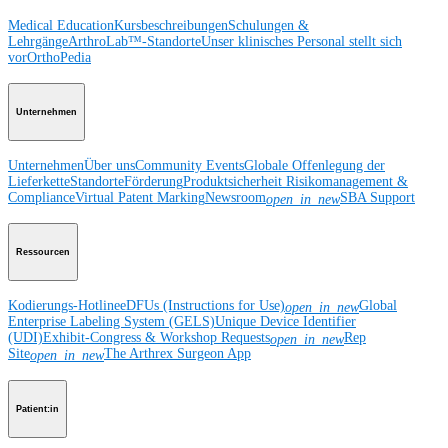
Medical Education
Kursbeschreibungen
Schulungen &
Lehrgänge
ArthroLab™-Standorte
Unser klinisches Personal stellt sich
vor
OrthoPedia
Unternehmen
Unternehmen
Über uns
Community Events
Globale Offenlegung der
Lieferkette
Standorte
Förderung
Produktsicherheit
Risikomanagement &
Compliance
Virtual Patent Marking
Newsroom
SBA Support
open_in_new
Ressourcen
Kodierungs-Hotline
eDFUs (Instructions for Use)
Global
open_in_new
Enterprise Labeling System (GELS)
Unique Device Identifier
(UDI)
Exhibit-Congress & Workshop Requests
Rep
open_in_new
Site
The Arthrex Surgeon App
open_in_new
Patient:in