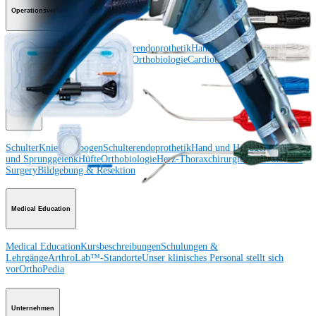
Operationsverfahren
Schulter
Knie
Ellenbogen
Schulterendoprothetik
Hand und Handgelenk
Fuß
und Sprunggelenk
Trauma
Hüfte
Orthobiologie
Cardiothoracic
Surgery
Wirbelsäule
Produkt
Schulter
Knie
Ellenbogen
Schulterendoprothetik
Hand und Handgelenk
Fuß
und Sprunggelenk
Hüfte
Orthobiologie
Herz-Thoraxchirurgie
Cardiothoracic
Surgery
Bildgebung & Resektion
Medical Education
Medical Education
Kursbeschreibungen
Schulungen &
Lehrgänge
ArthroLab™-Standorte
Unser klinisches Personal stellt sich
vor
OrthoPedia
Unternehmen