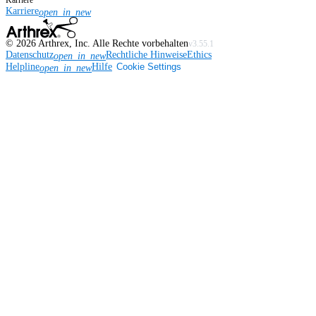
Karriere
Karriere
open_in_new
©
2026
Arthrex, Inc. Alle Rechte vorbehalten
v3.55.1
Datenschutz
Rechtliche Hinweise
Ethics
open_in_new
Helpline
Hilfe
Cookie Settings
open_in_new