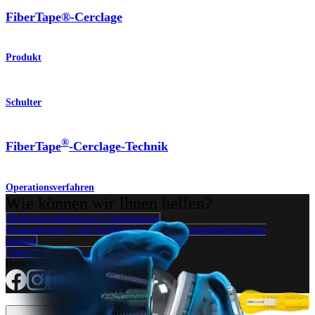
FiberTape®-Cerclage
Produkt
Schulter
®
FiberTape
-Cerclage-Technik
Operationsverfahren
Wie können wir Ihnen helfen?
Medizinproduktberater:in kontaktieren
Veranstaltungen, Lab-Vorführungen und Schulungsmöglichkeiten
ansehen
Unseren Newsletter abonnieren
Besuchen Sie uns