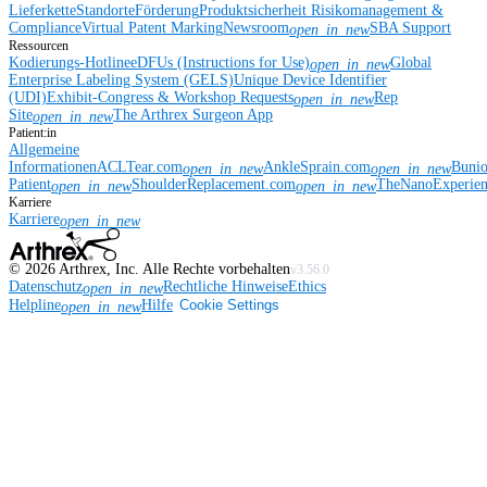
Lieferkette
Standorte
Förderung
Produktsicherheit
Risikomanagement &
Compliance
Virtual Patent Marking
Newsroom
SBA Support
open_in_new
Ressourcen
Kodierungs-Hotline
eDFUs (Instructions for Use)
Global
open_in_new
Enterprise Labeling System (GELS)
Unique Device Identifier
(UDI)
Exhibit-Congress & Workshop Requests
Rep
open_in_new
Site
The Arthrex Surgeon App
open_in_new
Patient:in
Allgemeine
Informationen
ACLTear.com
AnkleSprain.com
Buni
open_in_new
open_in_new
Patient
ShoulderReplacement.com
TheNanoExperie
open_in_new
open_in_new
Karriere
Karriere
open_in_new
©
2026
Arthrex, Inc. Alle Rechte vorbehalten
v3.56.0
Datenschutz
Rechtliche Hinweise
Ethics
open_in_new
Helpline
Hilfe
Cookie Settings
open_in_new