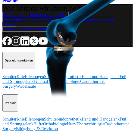
Produkt
Wie können wir Ihnen helfen?
Medizinproduktberater:in kontaktieren
Veranstaltungen, Lab-Vorführungen und Schulungsmöglichkeiten
ansehen
Unseren Newsletter abonnieren
Besuchen Sie uns
Operationsverfahren
Schulter
Knie
Ellenbogen
Schulterendoprothetik
Hand und Handgelenk
Fuß
und Sprunggelenk
Trauma
Hüfte
Orthobiologie
Cardiothoracic
Surgery
Wirbelsäule
Produkt
Schulter
Knie
Ellenbogen
Schulterendoprothetik
Hand und Handgelenk
Fuß
und Sprunggelenk
Hüfte
Orthobiologie
Herz-Thoraxchirurgie
Cardiothoracic
Surgery
Bildgebung & Resektion