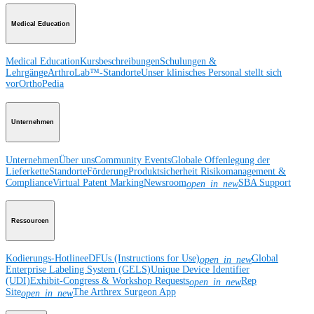
Medical Education
Medical Education
Kursbeschreibungen
Schulungen &
Lehrgänge
ArthroLab™-Standorte
Unser klinisches Personal stellt sich
vor
OrthoPedia
Unternehmen
Unternehmen
Über uns
Community Events
Globale Offenlegung der
Lieferkette
Standorte
Förderung
Produktsicherheit
Risikomanagement &
Compliance
Virtual Patent Marking
Newsroom
SBA Support
open_in_new
Ressourcen
Kodierungs-Hotline
eDFUs (Instructions for Use)
Global
open_in_new
Enterprise Labeling System (GELS)
Unique Device Identifier
(UDI)
Exhibit-Congress & Workshop Requests
Rep
open_in_new
Site
The Arthrex Surgeon App
open_in_new