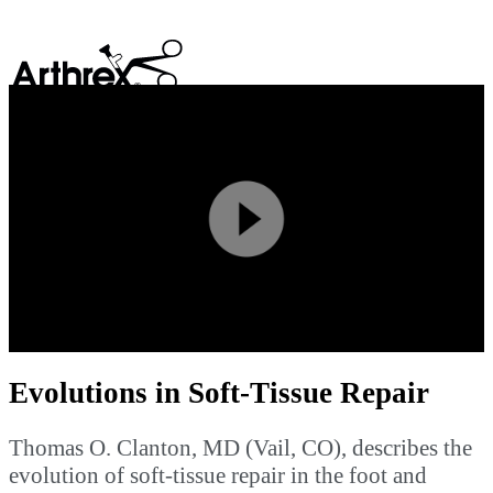
search
Play
Video
Evolutions in Soft-Tissue Repair
Thomas O. Clanton, MD (Vail, CO), describes the
evolution of soft-tissue repair in the foot and