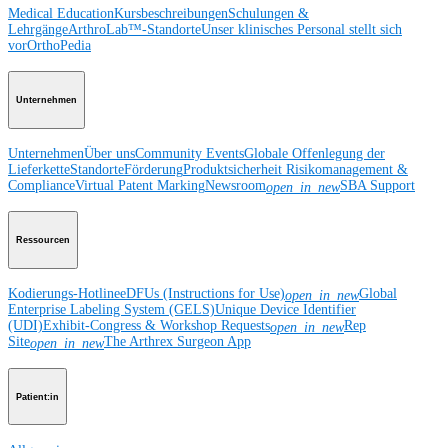
Medical Education
Kursbeschreibungen
Schulungen &
Lehrgänge
ArthroLab™-Standorte
Unser klinisches Personal stellt sich
vor
OrthoPedia
Unternehmen
Unternehmen
Über uns
Community Events
Globale Offenlegung der
Lieferkette
Standorte
Förderung
Produktsicherheit
Risikomanagement &
Compliance
Virtual Patent Marking
Newsroom
SBA Support
open_in_new
Ressourcen
Kodierungs-Hotline
eDFUs (Instructions for Use)
Global
open_in_new
Enterprise Labeling System (GELS)
Unique Device Identifier
(UDI)
Exhibit-Congress & Workshop Requests
Rep
open_in_new
Site
The Arthrex Surgeon App
open_in_new
Patient:in