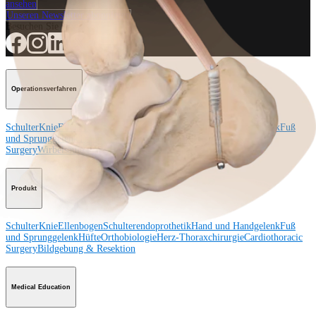
ansehen
Unseren Newsletter abonnieren
Besuchen Sie uns
Operationsverfahren
Schulter
Knie
Ellenbogen
Schulterendoprothetik
Hand und Handgelenk
Fuß
und Sprunggelenk
Trauma
Hüfte
Orthobiologie
Cardiothoracic
Surgery
Wirbelsäule
Produkt
Schulter
Knie
Ellenbogen
Schulterendoprothetik
Hand und Handgelenk
Fuß
und Sprunggelenk
Hüfte
Orthobiologie
Herz-Thoraxchirurgie
Cardiothoracic
Surgery
Bildgebung & Resektion
Medical Education