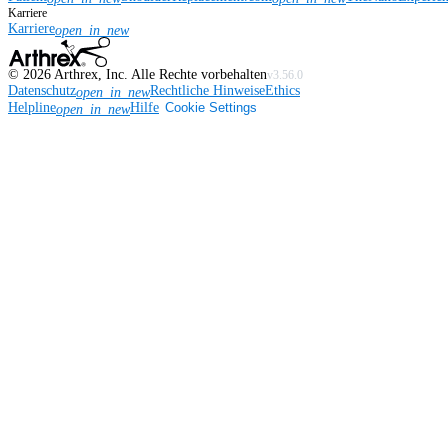
Karriere
Karriere
open_in_new
©
2026
Arthrex, Inc. Alle Rechte vorbehalten
v3.56.0
Datenschutz
Rechtliche Hinweise
Ethics
open_in_new
Helpline
Hilfe
Cookie Settings
open_in_new