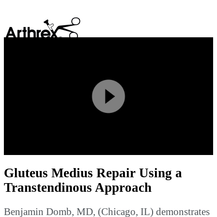
search
Play
Video
Gluteus Medius Repair Using a
Transtendinous Approach
Benjamin Domb, MD, (Chicago, IL) demonstrates