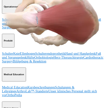
Operationsverfahren
Schulter
Knie
Ellenbogen
Schulterendoprothetik
Hand und Handgelenk
Fuß
und Sprunggelenk
Trauma
Hüfte
Orthobiologie
Cardiothoracic
Surgery
Wirbelsäule
Produkt
Schulter
Knie
Ellenbogen
Schulterendoprothetik
Hand und Handgelenk
Fuß
und Sprunggelenk
Hüfte
Orthobiologie
Herz-Thoraxchirurgie
Cardiothoracic
Surgery
Bildgebung & Resektion
Medical Education
Medical Education
Kursbeschreibungen
Schulungen &
Lehrgänge
ArthroLab™-Standorte
Unser klinisches Personal stellt sich
vor
OrthoPedia