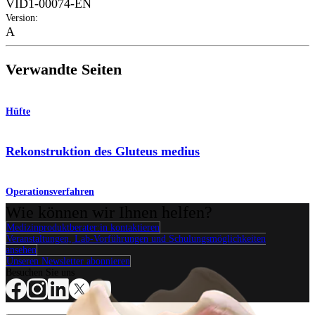
VID1-00074-EN
Version
:
A
Verwandte Seiten
Hüfte
Rekonstruktion des Gluteus medius
Operationsverfahren
Wie können wir Ihnen helfen?
Medizinproduktberater:in kontaktieren
Veranstaltungen, Lab-Vorführungen und Schulungsmöglichkeiten
ansehen
Unseren Newsletter abonnieren
Besuchen Sie uns