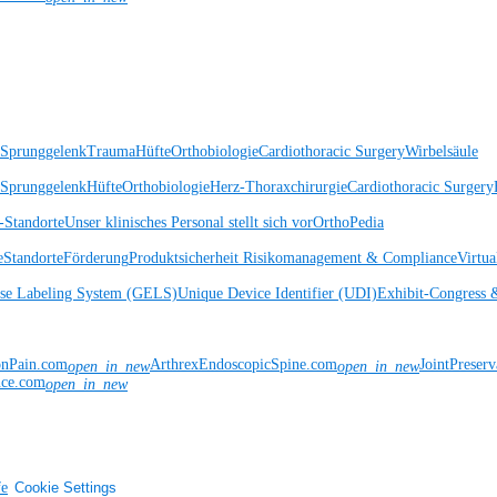
 Sprunggelenk
Trauma
Hüfte
Orthobiologie
Cardiothoracic Surgery
Wirbelsäule
 Sprunggelenk
Hüfte
Orthobiologie
Herz-Thoraxchirurgie
Cardiothoracic Surgery
Standorte
Unser klinisches Personal stellt sich vor
OrthoPedia
e
Standorte
Förderung
Produktsicherheit
Risikomanagement & Compliance
Virtua
ise Labeling System (GELS)
Unique Device Identifier (UDI)
Exhibit-Congress 
onPain.com
ArthrexEndoscopicSpine.com
JointPreser
open_in_new
open_in_new
nce.com
open_in_new
fe
Cookie Settings