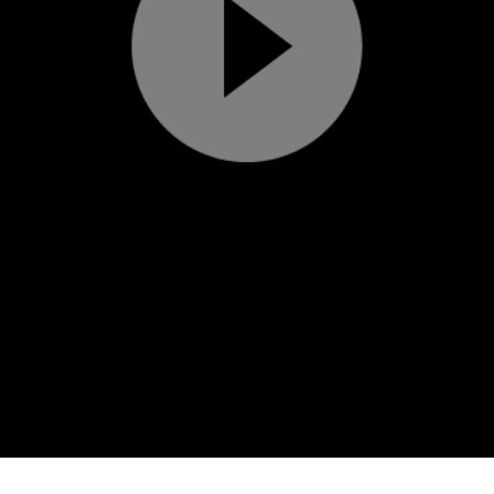
Play
Video