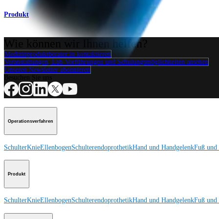
Produkt
Wie können wir Ihnen helfen?
Medizinproduktberater:in kontaktieren
Veranstaltungen, Lab-Vorführungen und Schulungsmöglichkeiten ansehen
Unseren Newsletter abonnieren
Besuchen Sie uns
Operationsverfahren
Schulter
Knie
Ellenbogen
Schulterendoprothetik
Hand und Handgelenk
Fuß und
Produkt
Schulter
Knie
Ellenbogen
Schulterendoprothetik
Hand und Handgelenk
Fuß und