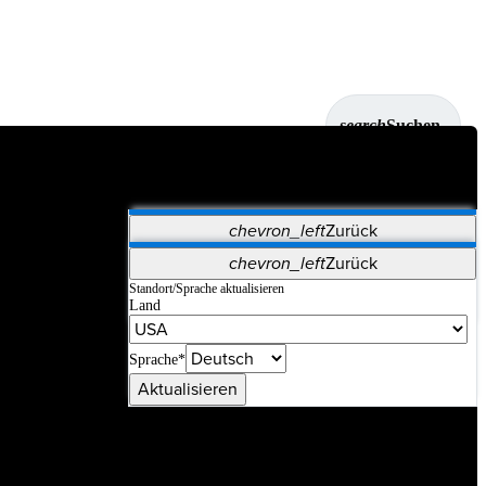
search
Suchen
chevron_left
Zurück
Anwendungen
chevron_left
Zurück
Vet Systems
OrthoPedia Patient
SAP
Standort/Sprache aktualisieren
Land
Supplier Portal
Synergy-Bildgebung und -Resektion
Sprache*
Aktualisieren