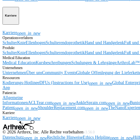
Karriere
Karriere
open_in_new
Operationsverfahren
Schulter
Knie
Ellenbogen
Schulterendoprothetik
Hand und Handgelenk
Fuß und
Produkt
Schulter
Knie
Ellenbogen
Schulterendoprothetik
Hand und Handgelenk
Fuß und
Medical Education
Medical Education
Kursbeschreibungen
Schulungen & Lehrgänge
ArthroLab™-
Unternehmen
Unternehmen
Über uns
Community Events
Globale Offenlegung der Lieferkett
Ressourcen
Kodierungs-Hotline
eDFUs (Instructions for Use)
Global Enterpr
open_in_new
App
Patient:in
Allgemeine
Informationen
ACLTear.com
AnkleSprain.com
Buni
open_in_new
open_in_new
Patient
ShoulderReplacement.com
TheNanoExperie
open_in_new
open_in_new
Karriere
Karriere
open_in_new
©
2026
Arthrex, Inc. Alle Rechte vorbehalten
v3.56.0
Datenschutz
Rechtliche Hinweise
Ethics Helpline
Hil
open_in_new
open_in_new