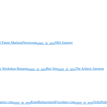
l Patent Marking
Newsroom
SBA Support
open_in_new
& Workshop Requests
Rep Site
The Arthrex Surgeon
open_in_new
open_in_new
vation.com
KneeReplacementProcedure.com
OrthoPedi
open_in_new
open_in_new