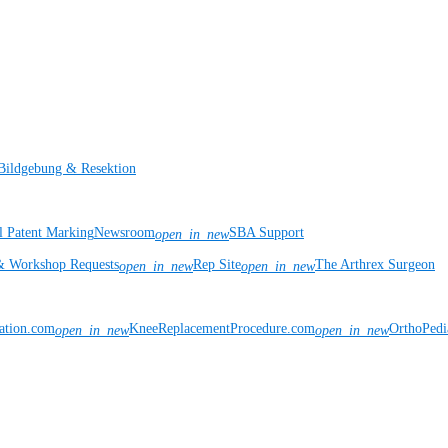
Bildgebung & Resektion
l Patent Marking
Newsroom
SBA Support
open_in_new
& Workshop Requests
Rep Site
The Arthrex Surgeon
open_in_new
open_in_new
vation.com
KneeReplacementProcedure.com
OrthoPedi
open_in_new
open_in_new