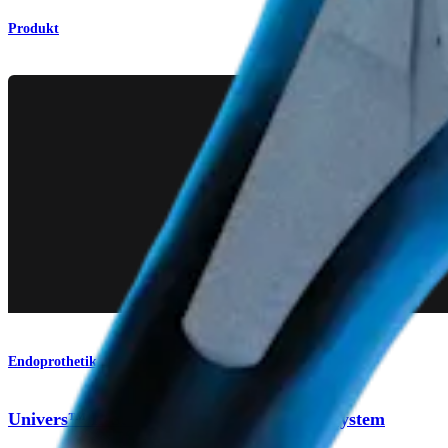
Produkt
Endoprothetik Schulter
Univers™ II-Schultertotalendoprothesen-System