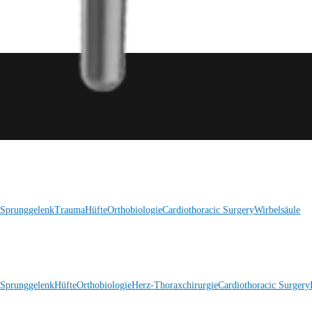
 Sprunggelenk
Trauma
Hüfte
Orthobiologie
Cardiothoracic Surgery
Wirbelsäule
 Sprunggelenk
Hüfte
Orthobiologie
Herz-Thoraxchirurgie
Cardiothoracic Surgery