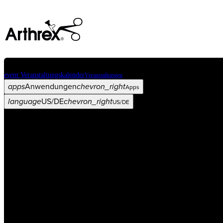
event
Veranstaltungskalender
Veranstaltungen
apps
Anwendungen
chevron_right
Apps
language
US/DE
chevron_right
US/DE
Kategorien
Operationsverfahren
arrow_drop_down
chevron_right
Produkt
arrow_drop_down
chevron_right
Medical Education
arrow_drop_down
chevron_right
Unternehmen
arrow_drop_down
chevron_right
ASC X
Verwaltung
arrow_drop_down
chevron_right
Patient:in
arrow_drop_down
chevron_right
Ressourcen
arrow_drop_down
chevron_right