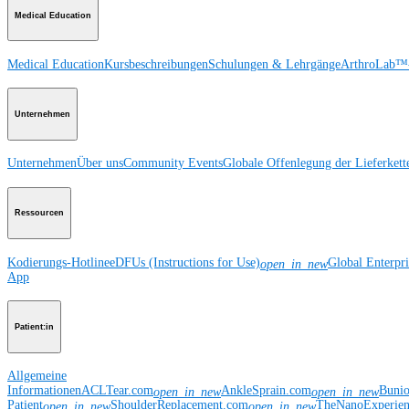
Medical Education
Medical Education
Kursbeschreibungen
Schulungen & Lehrgänge
ArthroLab™-
Unternehmen
Unternehmen
Über uns
Community Events
Globale Offenlegung der Lieferkett
Ressourcen
Kodierungs-Hotline
eDFUs (Instructions for Use)
Global Enterpr
open_in_new
App
Patient:in
Allgemeine
Informationen
ACLTear.com
AnkleSprain.com
Buni
open_in_new
open_in_new
Patient
ShoulderReplacement.com
TheNanoExperie
open_in_new
open_in_new