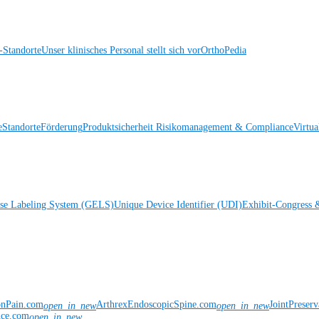
Standorte
Unser klinisches Personal stellt sich vor
OrthoPedia
e
Standorte
Förderung
Produktsicherheit
Risikomanagement & Compliance
Virtua
ise Labeling System (GELS)
Unique Device Identifier (UDI)
Exhibit-Congress 
onPain.com
ArthrexEndoscopicSpine.com
JointPreser
open_in_new
open_in_new
nce.com
open_in_new