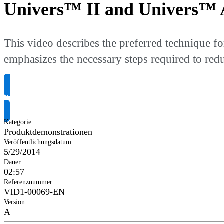
Univers™ II and Univers™ 
This video describes the preferred technique f
emphasizes the necessary steps required to red
Produktinformationen anfragen
Kategorie
:
Produktdemonstrationen
Veröffentlichungsdatum
:
5/29/2014
Dauer
:
02:57
Referenznummer
:
VID1-00069-EN
Version
:
A