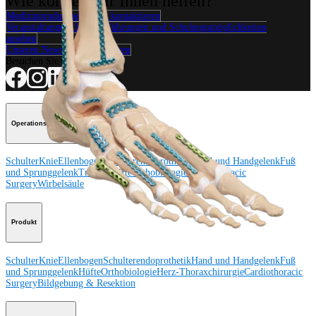
Wie können wir Ihnen helfen?
Medizinproduktberater:in kontaktieren
Veranstaltungen, Lab-Vorführungen und Schulungsmöglichkeiten
ansehen
Unseren Newsletter abonnieren
Besuchen Sie uns
Operationsverfahren
Schulter
Knie
Ellenbogen
Schulterendoprothetik
Hand und Handgelenk
Fuß
und Sprunggelenk
Trauma
Hüfte
Orthobiologie
Cardiothoracic
Surgery
Wirbelsäule
Produkt
Schulter
Knie
Ellenbogen
Schulterendoprothetik
Hand und Handgelenk
Fuß
und Sprunggelenk
Hüfte
Orthobiologie
Herz-Thoraxchirurgie
Cardiothoracic
Surgery
Bildgebung & Resektion