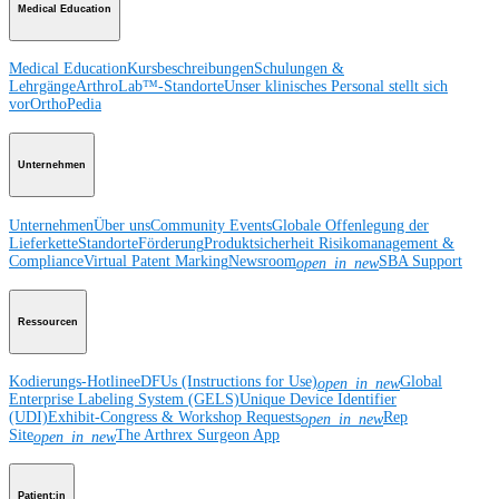
Medical Education
Medical Education
Kursbeschreibungen
Schulungen &
Lehrgänge
ArthroLab™-Standorte
Unser klinisches Personal stellt sich
vor
OrthoPedia
Unternehmen
Unternehmen
Über uns
Community Events
Globale Offenlegung der
Lieferkette
Standorte
Förderung
Produktsicherheit
Risikomanagement &
Compliance
Virtual Patent Marking
Newsroom
SBA Support
open_in_new
Ressourcen
Kodierungs-Hotline
eDFUs (Instructions for Use)
Global
open_in_new
Enterprise Labeling System (GELS)
Unique Device Identifier
(UDI)
Exhibit-Congress & Workshop Requests
Rep
open_in_new
Site
The Arthrex Surgeon App
open_in_new
Patient:in