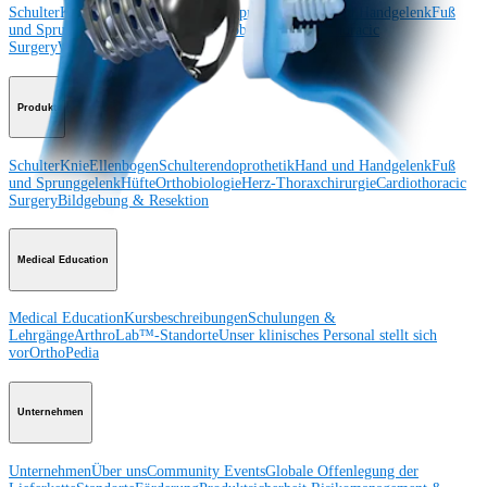
Schulter
Knie
Ellenbogen
Schulterendoprothetik
Hand und Handgelenk
Fuß
und Sprunggelenk
Trauma
Hüfte
Orthobiologie
Cardiothoracic
Surgery
Wirbelsäule
Produkt
Schulter
Knie
Ellenbogen
Schulterendoprothetik
Hand und Handgelenk
Fuß
und Sprunggelenk
Hüfte
Orthobiologie
Herz-Thoraxchirurgie
Cardiothoracic
Surgery
Bildgebung & Resektion
Medical Education
Medical Education
Kursbeschreibungen
Schulungen &
Lehrgänge
ArthroLab™-Standorte
Unser klinisches Personal stellt sich
vor
OrthoPedia
Unternehmen
Unternehmen
Über uns
Community Events
Globale Offenlegung der