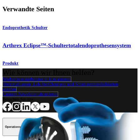
Verwandte Seiten
Endoprothetik Schulter
Arthrex Eclipse™-Schultertotalendoprothesensystem
Produkt
Wie können wir Ihnen helfen?
Medizinproduktberater:in kontaktieren
Veranstaltungen, Lab-Vorführungen und Schulungsmöglichkeiten
ansehen
Unseren Newsletter abonnieren
Besuchen Sie uns
Operationsverfahren