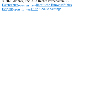
©
2026
Arthrex, Inc. Alle Rechte vorbehalten
v3.56.0
Datenschutz
Rechtliche Hinweise
Ethics
open_in_new
Helpline
Hilfe
Cookie Settings
open_in_new