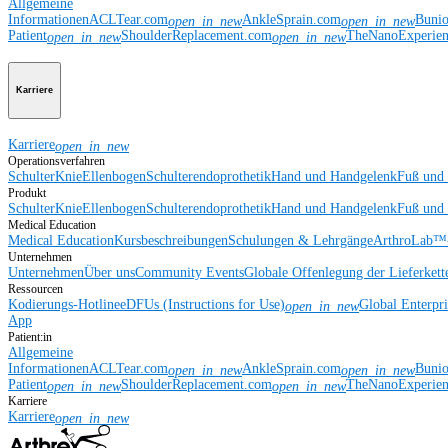
Allgemeine
Informationen
ACLTear.com
AnkleSprain.com
Buni
open_in_new
open_in_new
Patient
ShoulderReplacement.com
TheNanoExperie
open_in_new
open_in_new
Karriere
Karriere
open_in_new
Operationsverfahren
Schulter
Knie
Ellenbogen
Schulterendoprothetik
Hand und Handgelenk
Fuß und
Produkt
Schulter
Knie
Ellenbogen
Schulterendoprothetik
Hand und Handgelenk
Fuß und
Medical Education
Medical Education
Kursbeschreibungen
Schulungen & Lehrgänge
ArthroLab™-
Unternehmen
Unternehmen
Über uns
Community Events
Globale Offenlegung der Lieferkett
Ressourcen
Kodierungs-Hotline
eDFUs (Instructions for Use)
Global Enterpr
open_in_new
App
Patient:in
Allgemeine
Informationen
ACLTear.com
AnkleSprain.com
Buni
open_in_new
open_in_new
Patient
ShoulderReplacement.com
TheNanoExperie
open_in_new
open_in_new
Karriere
Karriere
open_in_new