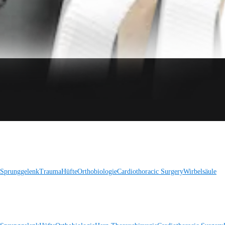
 Sprunggelenk
Trauma
Hüfte
Orthobiologie
Cardiothoracic Surgery
Wirbelsäule