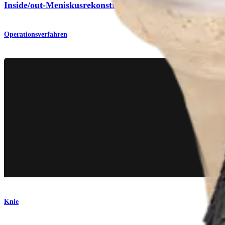
Inside/out-Meniskusrekonstruktion
Operationsverfahren
Knie