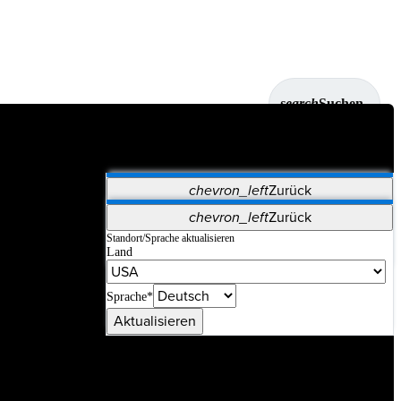
search
Suchen
chevron_left
Zurück
Anwendungen
chevron_left
Zurück
Vet Systems
OrthoPedia Patient
SAP
Standort/Sprache aktualisieren
Land
Supplier Portal
Synergy-Bildgebung und -Resektion
Sprache*
Aktualisieren