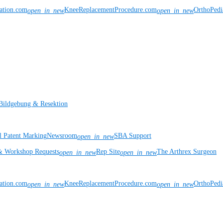
vation.com
KneeReplacementProcedure.com
OrthoPedi
open_in_new
open_in_new
Bildgebung & Resektion
l Patent Marking
Newsroom
SBA Support
open_in_new
& Workshop Requests
Rep Site
The Arthrex Surgeon
open_in_new
open_in_new
vation.com
KneeReplacementProcedure.com
OrthoPedi
open_in_new
open_in_new