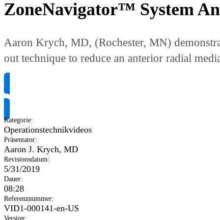
ZoneNavigator™ System Ana
Aaron Krych, MD, (Rochester, MN) demonstrate
out technique to reduce an anterior radial medi
Produktinformationen anfragen
Kategorie
:
Operationstechnikvideos
Präsentator
:
Aaron J. Krych, MD
Revisionsdatum
:
5/31/2019
Dauer
:
08:28
Referenznummer
:
VID1-000141-en-US
Version
: