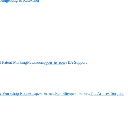
Bildgebung & Resektion
l Patent Marking
Newsroom
SBA Support
open_in_new
& Workshop Requests
Rep Site
The Arthrex Surgeon
open_in_new
open_in_new