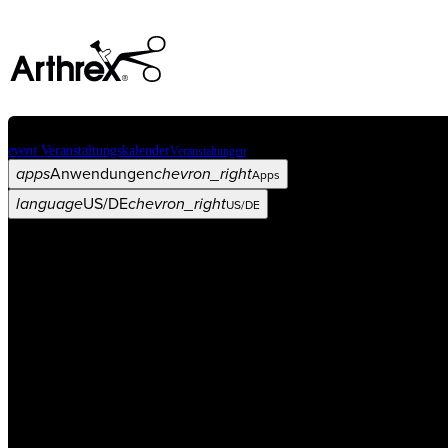
event
Veranstaltungskalender
Veranstaltungen
apps
Anwendungen
chevron_right
Apps
language
US/DE
chevron_right
US/DE
Kategorien
Operationsverfahren
arrow_drop_down
chevron_right
Produkt
arrow_drop_down
chevron_right
Medical Education
arrow_drop_down
chevron_right
Unternehmen
arrow_drop_down
chevron_right
ASC X
Verwaltung
arrow_drop_down
chevron_right
Patient:in
arrow_drop_down
chevron_right
Ressourcen
arrow_drop_down
chevron_right