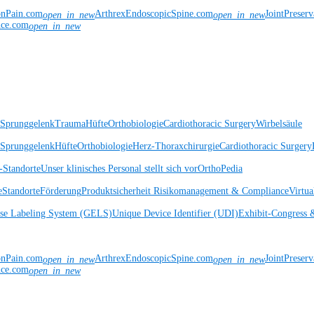
onPain.com
ArthrexEndoscopicSpine.com
JointPreser
open_in_new
open_in_new
nce.com
open_in_new
 Sprunggelenk
Trauma
Hüfte
Orthobiologie
Cardiothoracic Surgery
Wirbelsäule
 Sprunggelenk
Hüfte
Orthobiologie
Herz-Thoraxchirurgie
Cardiothoracic Surgery
Standorte
Unser klinisches Personal stellt sich vor
OrthoPedia
e
Standorte
Förderung
Produktsicherheit
Risikomanagement & Compliance
Virtua
ise Labeling System (GELS)
Unique Device Identifier (UDI)
Exhibit-Congress 
onPain.com
ArthrexEndoscopicSpine.com
JointPreser
open_in_new
open_in_new
nce.com
open_in_new