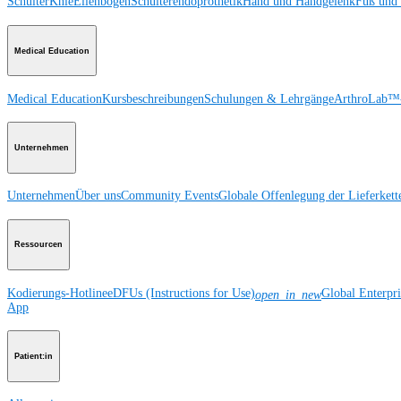
Schulter
Knie
Ellenbogen
Schulterendoprothetik
Hand und Handgelenk
Fuß und
Medical Education
Medical Education
Kursbeschreibungen
Schulungen & Lehrgänge
ArthroLab™-
Unternehmen
Unternehmen
Über uns
Community Events
Globale Offenlegung der Lieferkett
Ressourcen
Kodierungs-Hotline
eDFUs (Instructions for Use)
Global Enterpr
open_in_new
App
Patient:in