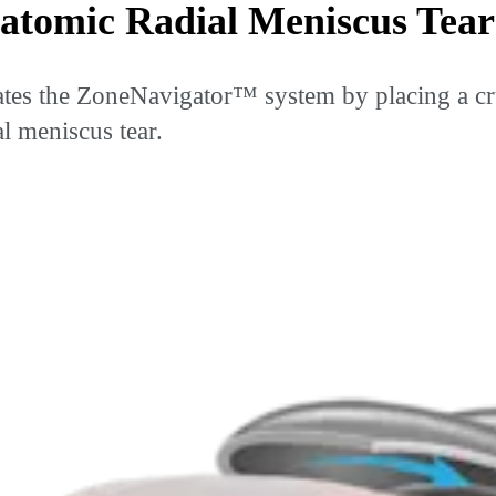
tomic Radial Meniscus Tear
s the ZoneNavigator™ system by placing a cruc
al meniscus tear.