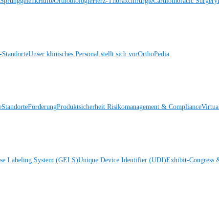
 Sprunggelenk
Hüfte
Orthobiologie
Herz-Thoraxchirurgie
Cardiothoracic Surgery
Standorte
Unser klinisches Personal stellt sich vor
OrthoPedia
e
Standorte
Förderung
Produktsicherheit
Risikomanagement & Compliance
Virtua
ise Labeling System (GELS)
Unique Device Identifier (UDI)
Exhibit-Congress 