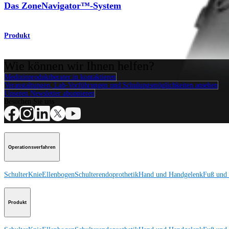
Das ZoneNavigator™-System
Produkt
Wie können wir Ihnen helfen?
Medizinproduktberater:in kontaktieren
Veranstaltungen, Lab-Vorführungen und Schulungsmöglichkeiten ansehen
Unseren Newsletter abonnieren
Besuchen Sie uns
Operationsverfahren
Schulter
Knie
Ellenbogen
Schulterendoprothetik
Hand und Handgelenk
Fuß und
Produkt