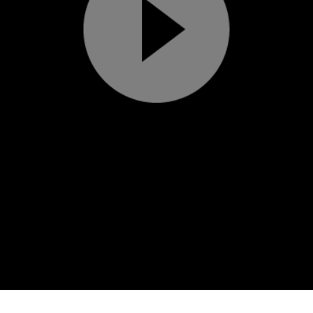
Play
Video