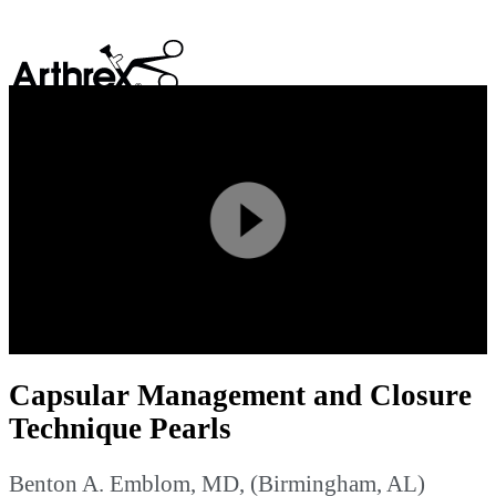
search
Play
Video
Capsular Management and Closure
Technique Pearls
Benton A. Emblom, MD, (Birmingham, AL)