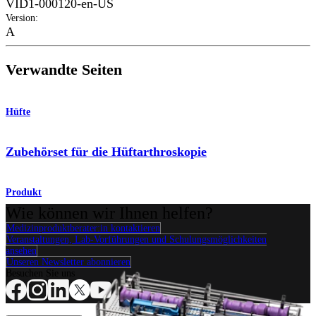
VID1-000120-en-US
Version
:
A
Verwandte Seiten
Hüfte
Zubehörset für die Hüftarthroskopie
Produkt
Wie können wir Ihnen helfen?
Medizinproduktberater:in kontaktieren
Veranstaltungen, Lab-Vorführungen und Schulungsmöglichkeiten
ansehen
Unseren Newsletter abonnieren
Besuchen Sie uns