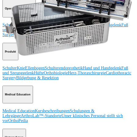
Operationsverfahren
Schulter
Knie
Ellenbogen
Schulterendoprothetik
Hand und Handgelenk
Fuß
und Sprunggelenk
Trauma
Hüfte
Orthobiologie
Cardiothoracic
Surgery
Wirbelsäule
Produkt
Schulter
Knie
Ellenbogen
Schulterendoprothetik
Hand und Handgelenk
Fuß
und Sprunggelenk
Hüfte
Orthobiologie
Herz-Thoraxchirurgie
Cardiothoracic
Surgery
Bildgebung & Resektion
Medical Education
Medical Education
Kursbeschreibungen
Schulungen &
Lehrgänge
ArthroLab™-Standorte
Unser klinisches Personal stellt sich
vor
OrthoPedia