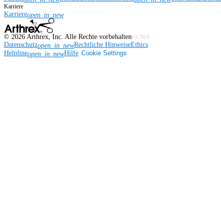
Karriere
Karriere
open_in_new
©
2026
Arthrex, Inc. Alle Rechte vorbehalten
v3.56.0
Datenschutz
Rechtliche Hinweise
Ethics
open_in_new
Helpline
Hilfe
Cookie Settings
open_in_new