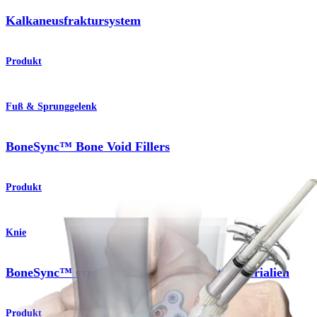
Kalkaneusfraktursystem
Produkt
Fuß & Sprunggelenk
BoneSync™ Bone Void Fillers
Produkt
Knie
BoneSync™ synthetische Knochenersatzmaterialien
Produkt