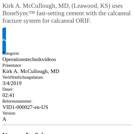
Kirk A. McCullough, MD, (Leawood, KS) uses
BoneSync™ fast-setting cement with the calcaneal
fracture system for calcaneal ORIF.
Produktinformationen anfragen
Kategorie
:
Operationstechnikvideos
Präsentator
:
Kirk A. McCullough, MD
Veröffentlichungsdatum
:
3/4/2019
Dauer
:
02:41
Referenznummer
:
VID1-000027-en-US
Version
:
A