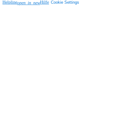
Helpline
Hilfe
Cookie Settings
open_in_new