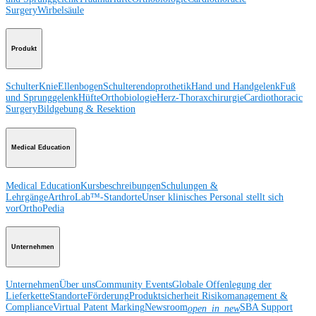
Surgery
Wirbelsäule
Produkt
Schulter
Knie
Ellenbogen
Schulterendoprothetik
Hand und Handgelenk
Fuß
und Sprunggelenk
Hüfte
Orthobiologie
Herz-Thoraxchirurgie
Cardiothoracic
Surgery
Bildgebung & Resektion
Medical Education
Medical Education
Kursbeschreibungen
Schulungen &
Lehrgänge
ArthroLab™-Standorte
Unser klinisches Personal stellt sich
vor
OrthoPedia
Unternehmen
Unternehmen
Über uns
Community Events
Globale Offenlegung der
Lieferkette
Standorte
Förderung
Produktsicherheit
Risikomanagement &
Compliance
Virtual Patent Marking
Newsroom
SBA Support
open_in_new