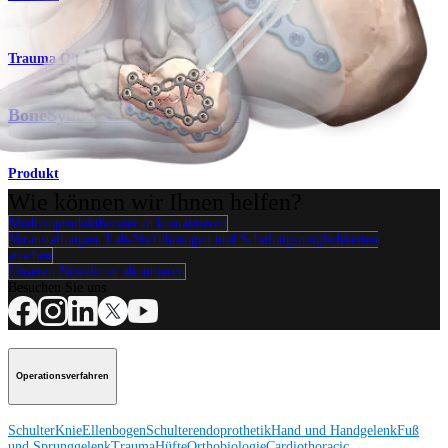
Trauma Obere Extremitäten
BoneSync™ Bone Void Fillers
Produkt
Wie können wir Ihnen helfen?
Medizinproduktberater:in kontaktieren
Veranstaltungen, Lab-Vorführungen und Schulungsmöglichkeiten
ansehen
Unseren Newsletter abonnieren
Besuchen Sie uns
Operationsverfahren
Schulter
Knie
Ellenbogen
Schulterendoprothetik
Hand und Handgelenk
Fuß
und Sprunggelenk
Trauma
Hüfte
Orthobiologie
Cardiothoracic