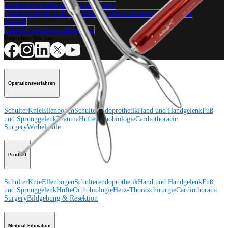
Medizinproduktberater:in kontaktieren
Veranstaltungen, Lab-Vorführungen und Schulungsmöglichkeiten
ansehen
Unseren Newsletter abonnieren
Besuchen Sie uns
Operationsverfahren
Schulter
Knie
Ellenbogen
Schulterendoprothetik
Hand und Handgelenk
Fuß
und Sprunggelenk
Trauma
Hüfte
Orthobiologie
Cardiothoracic
Surgery
Wirbelsäule
Produkt
Schulter
Knie
Ellenbogen
Schulterendoprothetik
Hand und Handgelenk
Fuß
und Sprunggelenk
Hüfte
Orthobiologie
Herz-Thoraxchirurgie
Cardiothoracic
Surgery
Bildgebung & Resektion
Medical Education