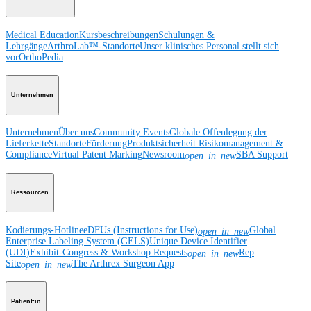
Medical Education
Kursbeschreibungen
Schulungen &
Lehrgänge
ArthroLab™-Standorte
Unser klinisches Personal stellt sich
vor
OrthoPedia
Unternehmen
Unternehmen
Über uns
Community Events
Globale Offenlegung der
Lieferkette
Standorte
Förderung
Produktsicherheit
Risikomanagement &
Compliance
Virtual Patent Marking
Newsroom
SBA Support
open_in_new
Ressourcen
Kodierungs-Hotline
eDFUs (Instructions for Use)
Global
open_in_new
Enterprise Labeling System (GELS)
Unique Device Identifier
(UDI)
Exhibit-Congress & Workshop Requests
Rep
open_in_new
Site
The Arthrex Surgeon App
open_in_new
Patient:in