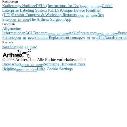
Ressourcen
Kodierungs-Hotline
eDFUs (Instructions for Use)
Global
open_in_new
Enterprise Labeling System (GELS)
Unique Device Identifier
(UDI)
Exhibit-Congress & Workshop Requests
Rep
open_in_new
Site
The Arthrex Surgeon App
open_in_new
Patient:in
Allgemeine
Informationen
ACLTear.com
AnkleSprain.com
Buni
open_in_new
open_in_new
Patient
ShoulderReplacement.com
TheNanoExperie
open_in_new
open_in_new
Karriere
Karriere
open_in_new
©
2026
Arthrex, Inc. Alle Rechte vorbehalten
v3.56.0
Datenschutz
Rechtliche Hinweise
Ethics
open_in_new
Helpline
Hilfe
Cookie Settings
open_in_new