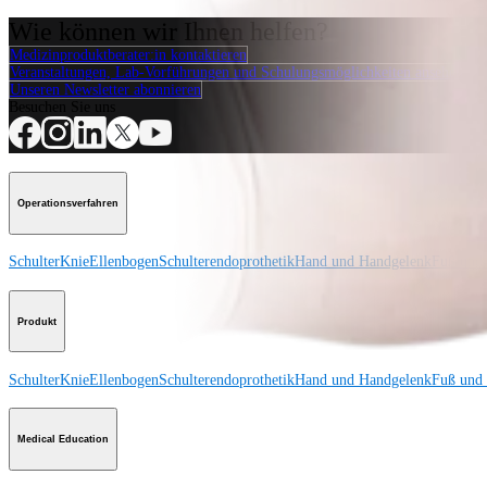
Wie können wir Ihnen helfen?
Medizinproduktberater:in kontaktieren
Veranstaltungen, Lab-Vorführungen und Schulungsmöglichkeiten ansehen
Unseren Newsletter abonnieren
Besuchen Sie uns
Operationsverfahren
Schulter
Knie
Ellenbogen
Schulterendoprothetik
Hand und Handgelenk
Fuß und
Produkt
Schulter
Knie
Ellenbogen
Schulterendoprothetik
Hand und Handgelenk
Fuß und
Medical Education