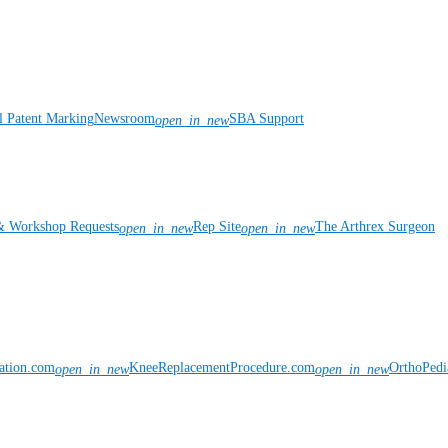
l Patent Marking
Newsroom
SBA Support
open_in_new
& Workshop Requests
Rep Site
The Arthrex Surgeon
open_in_new
open_in_new
vation.com
KneeReplacementProcedure.com
OrthoPedi
open_in_new
open_in_new