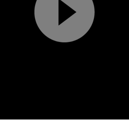
Play
Video