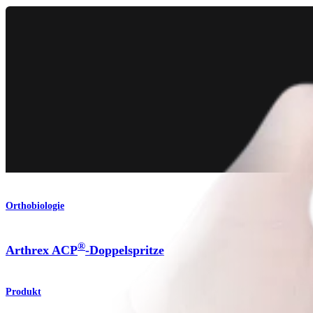
Orthobiologie
®
Arthrex ACP
-Doppelspritze
Produkt