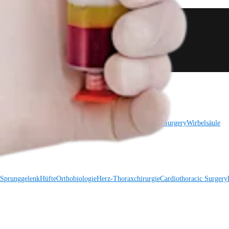
 Sprunggelenk
Trauma
Hüfte
Orthobiologie
Cardiothoracic Surgery
Wirbelsäule
 Sprunggelenk
Hüfte
Orthobiologie
Herz-Thoraxchirurgie
Cardiothoracic Surgery