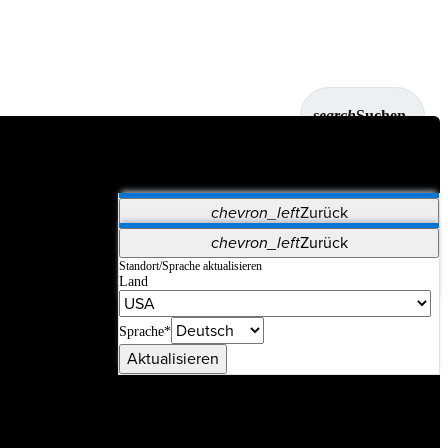
search
Suchen
chevron_left
Zurück
Anwendungen
chevron_left
Zurück
Vet Systems
OrthoPedia Patient
SAP
Standort/Sprache aktualisieren
Land
Supplier Portal
Synergy-Bildgebung und -Resektion
Sprache*
Aktualisieren