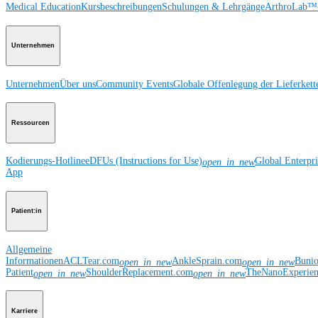
Medical Education
Kursbeschreibungen
Schulungen & Lehrgänge
ArthroLab™-
Unternehmen
Unternehmen
Über uns
Community Events
Globale Offenlegung der Lieferkett
Ressourcen
Kodierungs-Hotline
eDFUs (Instructions for Use)
Global Enterpr
open_in_new
App
Patient:in
Allgemeine
Informationen
ACLTear.com
AnkleSprain.com
Buni
open_in_new
open_in_new
Patient
ShoulderReplacement.com
TheNanoExperie
open_in_new
open_in_new
Karriere