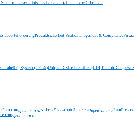
Standorte
Unser klinisches Personal stellt sich vor
OrthoPedia
e
Standorte
Förderung
Produktsicherheit
Risikomanagement & Compliance
Virtua
ise Labeling System (GELS)
Unique Device Identifier (UDI)
Exhibit-Congress 
onPain.com
ArthrexEndoscopicSpine.com
JointPreser
open_in_new
open_in_new
nce.com
open_in_new