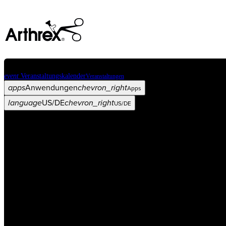
event
Veranstaltungskalender
Veranstaltungen
apps
Anwendungen
chevron_right
Apps
language
US/DE
chevron_right
US/DE
Kategorien
Operationsverfahren
arrow_drop_down
chevron_right
Produkt
arrow_drop_down
chevron_right
Medical Education
arrow_drop_down
chevron_right
Unternehmen
arrow_drop_down
chevron_right
ASC X
Verwaltung
arrow_drop_down
chevron_right
Patient:in
arrow_drop_down
chevron_right
Ressourcen
arrow_drop_down
chevron_right