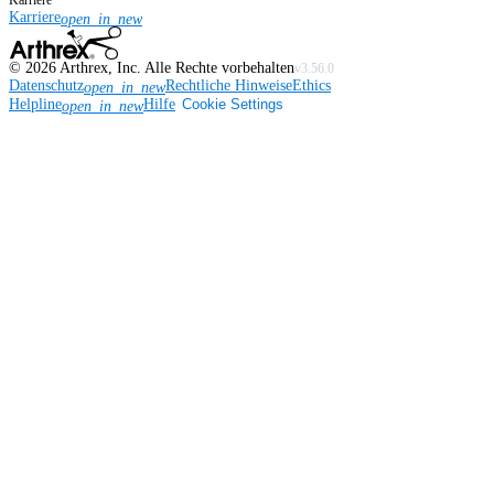
Karriere
Karriere
open_in_new
©
2026
Arthrex, Inc. Alle Rechte vorbehalten
v3.56.0
Datenschutz
Rechtliche Hinweise
Ethics
open_in_new
Helpline
Hilfe
Cookie Settings
open_in_new