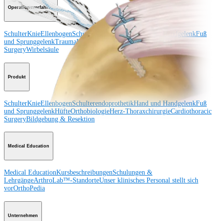
Operationsverfahren
Schulter
Knie
Ellenbogen
Schulterendoprothetik
Hand und Handgelenk
Fuß
und Sprunggelenk
Trauma
Hüfte
Orthobiologie
Cardiothoracic
Surgery
Wirbelsäule
Produkt
Schulter
Knie
Ellenbogen
Schulterendoprothetik
Hand und Handgelenk
Fuß
und Sprunggelenk
Hüfte
Orthobiologie
Herz-Thoraxchirurgie
Cardiothoracic
Surgery
Bildgebung & Resektion
Medical Education
Medical Education
Kursbeschreibungen
Schulungen &
Lehrgänge
ArthroLab™-Standorte
Unser klinisches Personal stellt sich
vor
OrthoPedia
Unternehmen