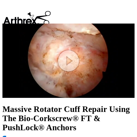
search
Play
Video
Massive Rotator Cuff Repair Using
The Bio-Corkscrew® FT &
PushLock® Anchors