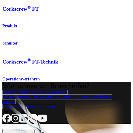
®
Corkscrew
FT
Produkt
Schulter
®
Corkscrew
FT-Technik
Operationsverfahren
Wie können wir Ihnen helfen?
Medizinproduktberater:in kontaktieren
Veranstaltungen, Lab-Vorführungen und Schulungsmöglichkeiten
ansehen
Unseren Newsletter abonnieren
Besuchen Sie uns