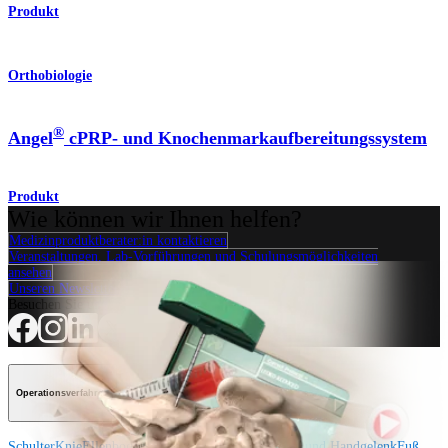
Produkt
Orthobiologie
®
Angel
cPRP- und Knochenmarkaufbereitungssystem
Produkt
Wie können wir Ihnen helfen?
Medizinproduktberater:in kontaktieren
Veranstaltungen, Lab-Vorführungen und Schulungsmöglichkeiten
ansehen
Unseren Newsletter abonnieren
Besuchen Sie uns
Operationsverfahren
Schulter
Knie
Ellenbogen
Schulterendoprothetik
Hand und Handgelenk
Fuß