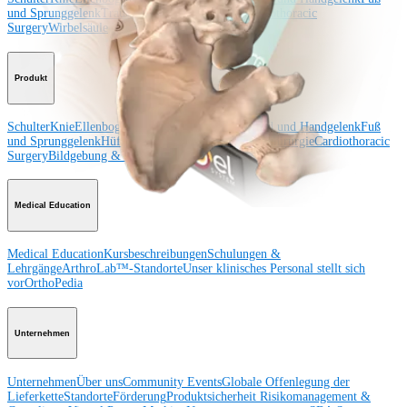
und Sprunggelenk
Trauma
Hüfte
Orthobiologie
Cardiothoracic
Surgery
Wirbelsäule
Produkt
Schulter
Knie
Ellenbogen
Schulterendoprothetik
Hand und Handgelenk
Fuß
und Sprunggelenk
Hüfte
Orthobiologie
Herz-Thoraxchirurgie
Cardiothoracic
Surgery
Bildgebung & Resektion
Medical Education
Medical Education
Kursbeschreibungen
Schulungen &
Lehrgänge
ArthroLab™-Standorte
Unser klinisches Personal stellt sich
vor
OrthoPedia
Unternehmen
Unternehmen
Über uns
Community Events
Globale Offenlegung der
Lieferkette
Standorte
Förderung
Produktsicherheit
Risikomanagement &