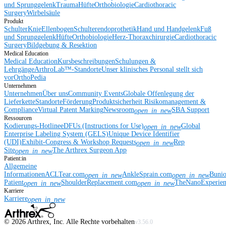
und Sprunggelenk
Trauma
Hüfte
Orthobiologie
Cardiothoracic
Surgery
Wirbelsäule
Produkt
Schulter
Knie
Ellenbogen
Schulterendoprothetik
Hand und Handgelenk
Fuß
und Sprunggelenk
Hüfte
Orthobiologie
Herz-Thoraxchirurgie
Cardiothoracic
Surgery
Bildgebung & Resektion
Medical Education
Medical Education
Kursbeschreibungen
Schulungen &
Lehrgänge
ArthroLab™-Standorte
Unser klinisches Personal stellt sich
vor
OrthoPedia
Unternehmen
Unternehmen
Über uns
Community Events
Globale Offenlegung der
Lieferkette
Standorte
Förderung
Produktsicherheit
Risikomanagement &
Compliance
Virtual Patent Marking
Newsroom
SBA Support
open_in_new
Ressourcen
Kodierungs-Hotline
eDFUs (Instructions for Use)
Global
open_in_new
Enterprise Labeling System (GELS)
Unique Device Identifier
(UDI)
Exhibit-Congress & Workshop Requests
Rep
open_in_new
Site
The Arthrex Surgeon App
open_in_new
Patient:in
Allgemeine
Informationen
ACLTear.com
AnkleSprain.com
Buni
open_in_new
open_in_new
Patient
ShoulderReplacement.com
TheNanoExperie
open_in_new
open_in_new
Karriere
Karriere
open_in_new
©
2026
Arthrex, Inc. Alle Rechte vorbehalten
v3.56.0