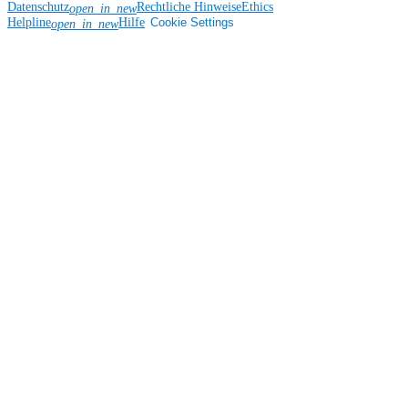
Datenschutz
Rechtliche Hinweise
Ethics
open_in_new
Helpline
Hilfe
Cookie Settings
open_in_new