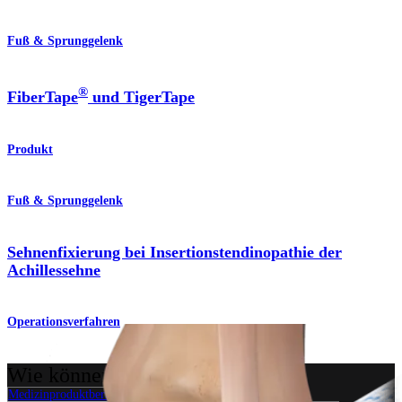
Fuß & Sprunggelenk
®
FiberTape
und TigerTape
Produkt
Fuß & Sprunggelenk
Sehnenfixierung bei Insertionstendinopathie der
Achillessehne
Operationsverfahren
Wie können wir Ihnen helfen?
Medizinproduktberater:in kontaktieren