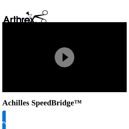
search
Play
Video
Achilles SpeedBridge™
Produktinformationen anfragen