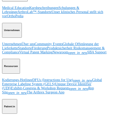
Medical Education
Kursbeschreibungen
Schulungen &
Lehrgänge
ArthroLab™-Standorte
Unser klinisches Personal stellt sich
vor
OrthoPedia
Unternehmen
Unternehmen
Über uns
Community Events
Globale Offenlegung der
Lieferkette
Standorte
Förderung
Produktsicherheit
Risikomanagement &
Compliance
Virtual Patent Marking
Newsroom
SBA Support
open_in_new
Ressourcen
Kodierungs-Hotline
eDFUs (Instructions for Use)
Global
open_in_new
Enterprise Labeling System (GELS)
Unique Device Identifier
(UDI)
Exhibit-Congress & Workshop Requests
Rep
open_in_new
Site
The Arthrex Surgeon App
open_in_new
Patient:in