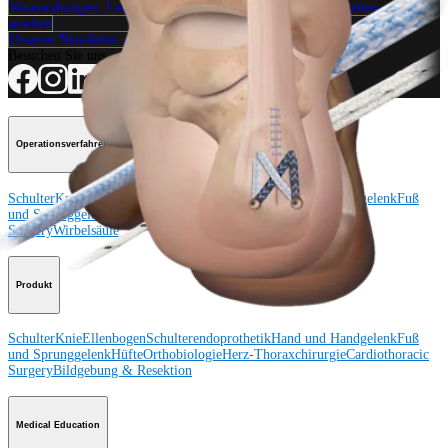
Veranstaltungen, Lab-Vorführungen und Schulungsmöglichkeiten
ansehen
Unseren Newsletter abonnieren
Besuchen Sie uns
Operationsverfahren
Schulter
Knie
Ellenbogen
Schulterendoprothetik
Hand und Handgelenk
Fuß
und Sprunggelenk
Trauma
Hüfte
Orthobiologie
Cardiothoracic
Surgery
Wirbelsäule
Produkt
Schulter
Knie
Ellenbogen
Schulterendoprothetik
Hand und Handgelenk
Fuß
und Sprunggelenk
Hüfte
Orthobiologie
Herz-Thoraxchirurgie
Cardiothoracic
Surgery
Bildgebung & Resektion
Medical Education