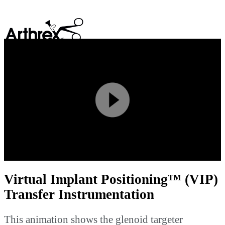
search
Play
Video
Virtual Implant Positioning™ (VIP)
Transfer Instrumentation
This animation shows the glenoid targeter