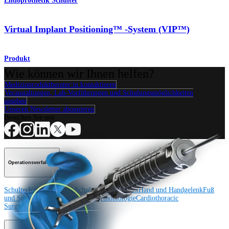
Endoprothetik Schulter
Virtual Implant Positioning™ -System (VIP™)
Produkt
Wie können wir Ihnen helfen?
Medizinproduktberater:in kontaktieren
Veranstaltungen, Lab-Vorführungen und Schulungsmöglichkeiten
ansehen
Unseren Newsletter abonnieren
Besuchen Sie uns
Operationsverfahren
Schulter
Knie
Ellenbogen
Schulterendoprothetik
Hand und Handgelenk
Fuß
und Sprunggelenk
Trauma
Hüfte
Orthobiologie
Cardiothoracic
Surgery
Wirbelsäule