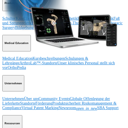
Produkt
Schulter
Knie
Ellenbogen
Schulterendoprothetik
Hand und Handgelenk
Fuß
und Sprunggelenk
Hüfte
Orthobiologie
Herz-Thoraxchirurgie
Cardiothoracic
Surgery
Bildgebung & Resektion
Medical Education
Medical Education
Kursbeschreibungen
Schulungen &
Lehrgänge
ArthroLab™-Standorte
Unser klinisches Personal stellt sich
vor
OrthoPedia
Unternehmen
Unternehmen
Über uns
Community Events
Globale Offenlegung der
Lieferkette
Standorte
Förderung
Produktsicherheit
Risikomanagement &
Compliance
Virtual Patent Marking
Newsroom
SBA Support
open_in_new
Ressourcen