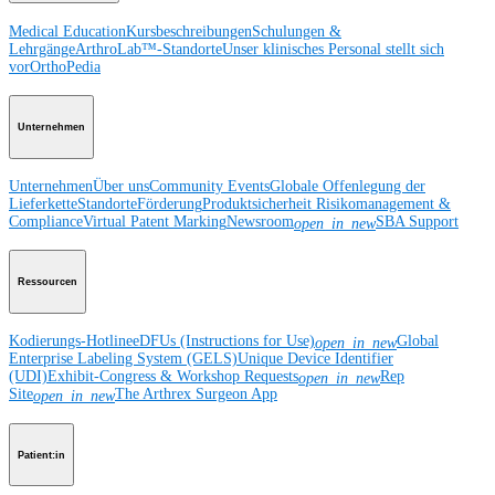
Medical Education
Kursbeschreibungen
Schulungen &
Lehrgänge
ArthroLab™-Standorte
Unser klinisches Personal stellt sich
vor
OrthoPedia
Unternehmen
Unternehmen
Über uns
Community Events
Globale Offenlegung der
Lieferkette
Standorte
Förderung
Produktsicherheit
Risikomanagement &
Compliance
Virtual Patent Marking
Newsroom
SBA Support
open_in_new
Ressourcen
Kodierungs-Hotline
eDFUs (Instructions for Use)
Global
open_in_new
Enterprise Labeling System (GELS)
Unique Device Identifier
(UDI)
Exhibit-Congress & Workshop Requests
Rep
open_in_new
Site
The Arthrex Surgeon App
open_in_new
Patient:in