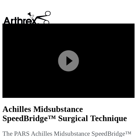
search
Play
Video
Achilles Midsubstance
SpeedBridge™ Surgical Technique
The PARS Achilles Midsubstance SpeedBridge™