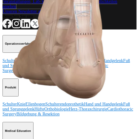
Veranstaltungen, Lab-Vorführungen und Schulungsmöglichkeiten
ansehen
Unseren Newsletter abonnieren
Besuchen Sie uns
Operationsverfahren
Schulter
Knie
Ellenbogen
Schulterendoprothetik
Hand und Handgelenk
Fuß
und Sprunggelenk
Trauma
Hüfte
Orthobiologie
Cardiothoracic
Surgery
Wirbelsäule
Produkt
Schulter
Knie
Ellenbogen
Schulterendoprothetik
Hand und Handgelenk
Fuß
und Sprunggelenk
Hüfte
Orthobiologie
Herz-Thoraxchirurgie
Cardiothoracic
Surgery
Bildgebung & Resektion
Medical Education