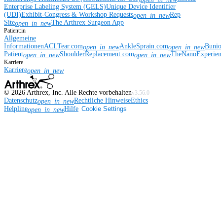
Enterprise Labeling System (GELS)
Unique Device Identifier
(UDI)
Exhibit-Congress & Workshop Requests
Rep
open_in_new
Site
The Arthrex Surgeon App
open_in_new
Patient:in
Allgemeine
Informationen
ACLTear.com
AnkleSprain.com
Buni
open_in_new
open_in_new
Patient
ShoulderReplacement.com
TheNanoExperie
open_in_new
open_in_new
Karriere
Karriere
open_in_new
©
2026
Arthrex, Inc. Alle Rechte vorbehalten
v3.56.0
Datenschutz
Rechtliche Hinweise
Ethics
open_in_new
Helpline
Hilfe
Cookie Settings
open_in_new