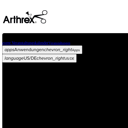
event
Veranstaltungskalender
Veranstaltungen
apps
Anwendungen
chevron_right
Apps
language
US/DE
chevron_right
US/DE
Kategorien
Operationsverfahren
arrow_drop_down
chevron_right
Produkt
arrow_drop_down
chevron_right
Medical Education
arrow_drop_down
chevron_right
Unternehmen
arrow_drop_down
chevron_right
ASC X
Verwaltung
arrow_drop_down
chevron_right
Patient:in
arrow_drop_down
chevron_right
Ressourcen
arrow_drop_down
chevron_right