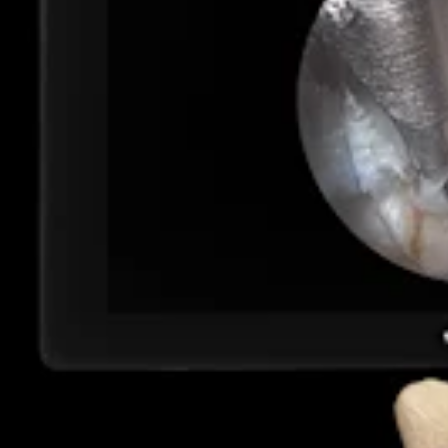
Produkt
Wirbelsäule
Endoskopische lumbale interlaminäre Diskektomie