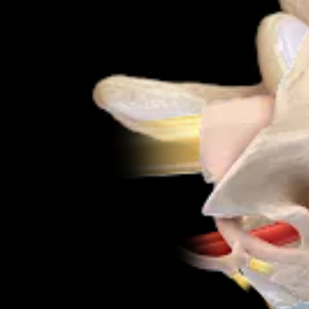
Produkt
Wirbelsäule
Interlaminar Endoscopic Lumbar ULBD