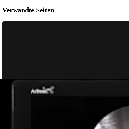
Verwandte Seiten
Wirbelsäule
Endoskopische thorakale transforaminale Diskektomie