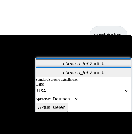
search
Suchen
chevron_left
Zurück
Anwendungen
chevron_left
Zurück
Vet Systems
OrthoPedia Patient
SAP
Standort/Sprache aktualisieren
Land
Supplier Portal
Synergy-Bildgebung und -Resektion
Sprache*
Aktualisieren