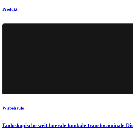
Produkt
Wirbelsäule
Endoskopische weit laterale lumbale transforaminale Di