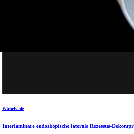
Produkt
Wirbelsäule
Interlaminäre endoskopische laterale Rezessus-Dekompr