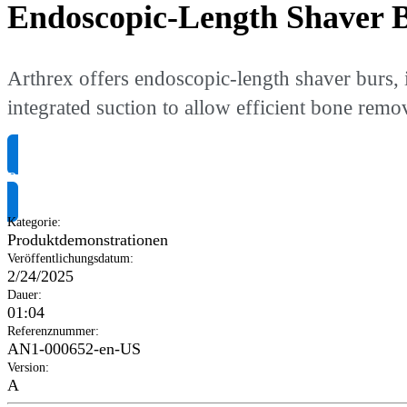
Endoscopic-Length Shaver B
Arthrex offers endoscopic-length shaver burs,
integrated suction to allow efficient bone rem
Produktinformationen anfragen
Kategorie
:
Produktdemonstrationen
Veröffentlichungsdatum
:
2/24/2025
Dauer
:
01:04
Referenznummer
:
AN1-000652-en-US
Version
:
A