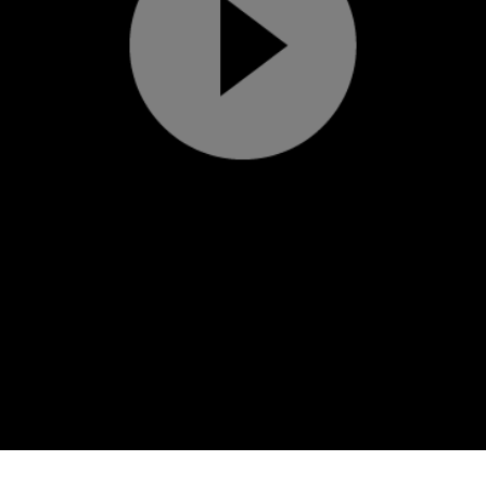
Play
Video