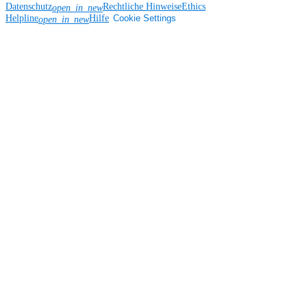
Datenschutz
Rechtliche Hinweise
Ethics
open_in_new
Helpline
Hilfe
Cookie Settings
open_in_new