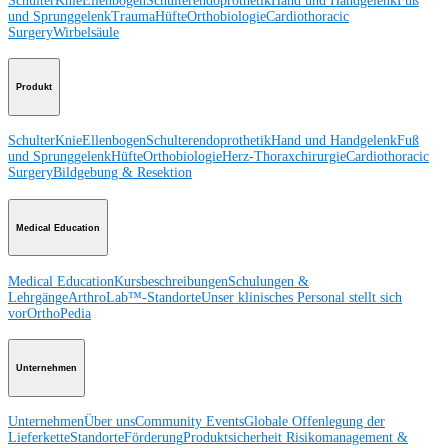
Schulter
Knie
Ellenbogen
Schulterendoprothetik
Hand und Handgelenk
Fuß
und Sprunggelenk
Trauma
Hüfte
Orthobiologie
Cardiothoracic
Surgery
Wirbelsäule
Produkt
Schulter
Knie
Ellenbogen
Schulterendoprothetik
Hand und Handgelenk
Fuß
und Sprunggelenk
Hüfte
Orthobiologie
Herz-Thoraxchirurgie
Cardiothoracic
Surgery
Bildgebung & Resektion
Medical Education
Medical Education
Kursbeschreibungen
Schulungen &
Lehrgänge
ArthroLab™-Standorte
Unser klinisches Personal stellt sich
vor
OrthoPedia
Unternehmen
Unternehmen
Über uns
Community Events
Globale Offenlegung der
Lieferkette
Standorte
Förderung
Produktsicherheit
Risikomanagement &