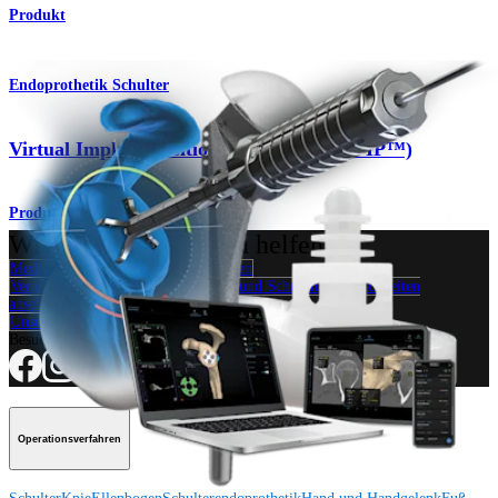
Produkt
Endoprothetik Schulter
Virtual Implant Positioning™ -System (VIP™)
Produkt
Wie können wir Ihnen helfen?
Medizinproduktberater:in kontaktieren
Veranstaltungen, Lab-Vorführungen und Schulungsmöglichkeiten
ansehen
Unseren Newsletter abonnieren
Besuchen Sie uns
Operationsverfahren