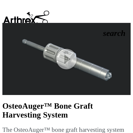
search
Play
Video
OsteoAuger™ Bone Graft
Harvesting System
The OsteoAuger™ bone graft harvesting system