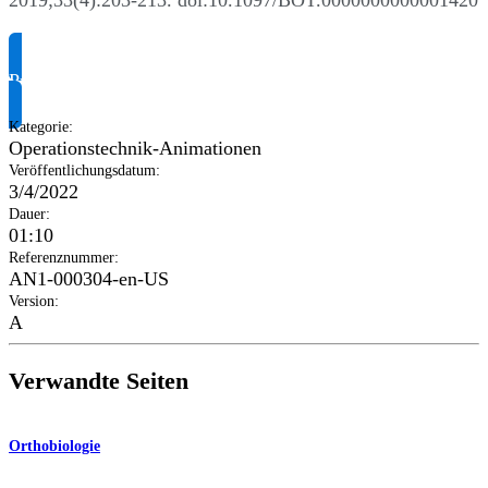
2019;33(4):203-213. doi:10.1097/BOT.0000000000001420
Produktinformationen anfragen
Kategorie
:
Operationstechnik-Animationen
Veröffentlichungsdatum
:
3/4/2022
Dauer
:
01:10
Referenznummer
:
AN1-000304-en-US
Version
:
A
Verwandte Seiten
Orthobiologie