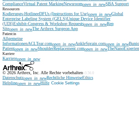
Compliance
Virtual Patent Marking
Newsroom
SBA Support
open_in_new
Ressourcen
Kodierungs-Hotline
eDFUs (Instructions for Use)
Global
open_in_new
Enterprise Labeling System (GELS)
Unique Device Identifier
(UDI)
Exhibit-Congress & Workshop Requests
Rep
open_in_new
Site
The Arthrex Surgeon App
open_in_new
Patient:in
Allgemeine
Informationen
ACLTear.com
AnkleSprain.com
Buni
open_in_new
open_in_new
Patient
ShoulderReplacement.com
TheNanoExperie
open_in_new
open_in_new
Karriere
Karriere
open_in_new
©
2026
Arthrex, Inc. Alle Rechte vorbehalten
v3.56.0
Datenschutz
Rechtliche Hinweise
Ethics
open_in_new
Helpline
Hilfe
Cookie Settings
open_in_new