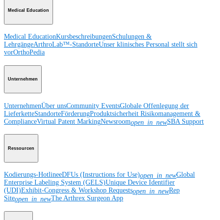
Medical Education
Medical Education
Kursbeschreibungen
Schulungen &
Lehrgänge
ArthroLab™-Standorte
Unser klinisches Personal stellt sich
vor
OrthoPedia
Unternehmen
Unternehmen
Über uns
Community Events
Globale Offenlegung der
Lieferkette
Standorte
Förderung
Produktsicherheit
Risikomanagement &
Compliance
Virtual Patent Marking
Newsroom
SBA Support
open_in_new
Ressourcen
Kodierungs-Hotline
eDFUs (Instructions for Use)
Global
open_in_new
Enterprise Labeling System (GELS)
Unique Device Identifier
(UDI)
Exhibit-Congress & Workshop Requests
Rep
open_in_new
Site
The Arthrex Surgeon App
open_in_new