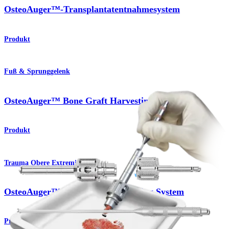
OsteoAuger™-Transplantatentnahmesystem
Produkt
Fuß & Sprunggelenk
OsteoAuger™ Bone Graft Harvesting System
Produkt
Trauma Obere Extremitäten
OsteoAuger™ Bone Graft Harvesting System
Produkt