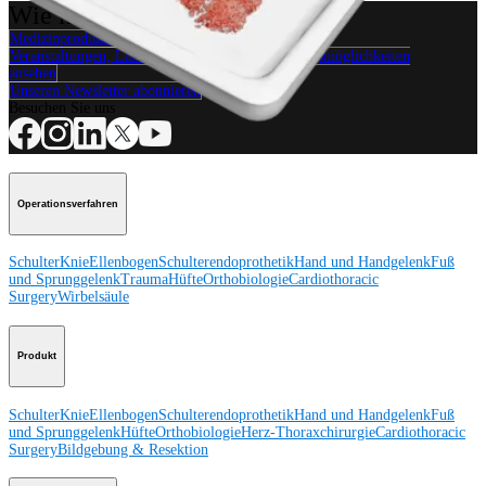
Wie können wir Ihnen helfen?
Medizinproduktberater:in kontaktieren
Veranstaltungen, Lab-Vorführungen und Schulungsmöglichkeiten
ansehen
Unseren Newsletter abonnieren
Besuchen Sie uns
Operationsverfahren
Schulter
Knie
Ellenbogen
Schulterendoprothetik
Hand und Handgelenk
Fuß
und Sprunggelenk
Trauma
Hüfte
Orthobiologie
Cardiothoracic
Surgery
Wirbelsäule
Produkt
Schulter
Knie
Ellenbogen
Schulterendoprothetik
Hand und Handgelenk
Fuß
und Sprunggelenk
Hüfte
Orthobiologie
Herz-Thoraxchirurgie
Cardiothoracic
Surgery
Bildgebung & Resektion