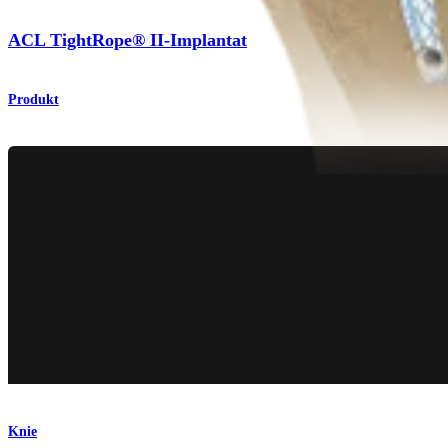
ACL TightRope® II-Implantat
Produkt
Knie