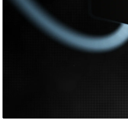
Ressourcen
arrow_drop_down
chevron_right
Karriere
open_in_new
Mehr
arrow_drop_down
chevron_right