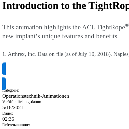
Introduction to the TightRo
®
This animation highlights the ACL TightRope
new implant’s unique features and benefits.
1. Arthrex, Inc. Data on file (as of July 10, 2018). Naple
Produktinformationen anfragen
Kategorie
:
Operationstechnik-Animationen
Veröffentlichungsdatum
:
5/18/2021
Dauer
:
02:36
Referenznummer
: