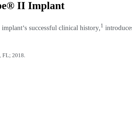
pe® II Implant
1
implant’s successful clinical history,
introduces
s, FL; 2018.