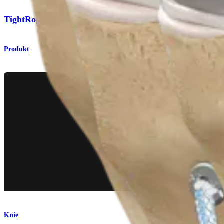
TightRope® II ABS-Button
Produkt
Knie