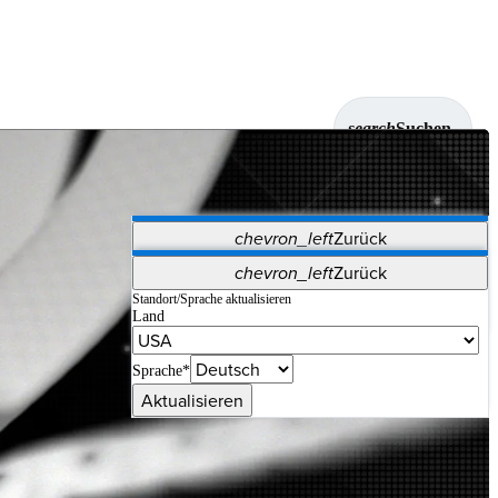
search
Suchen
chevron_left
Zurück
Anwendungen
chevron_left
Zurück
Vet Systems
OrthoPedia Patient
SAP
Standort/Sprache aktualisieren
Land
Supplier Portal
Synergy-Bildgebung und -Resektion
Sprache*
Aktualisieren