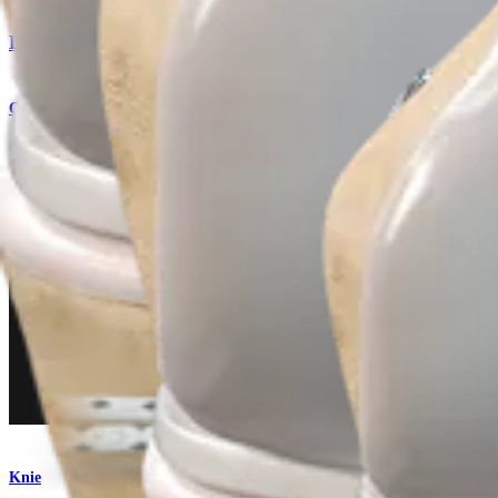
BTB Autograft ACL-Rekonstruktion
Operationsverfahren
Knie