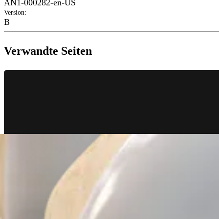
AN1-000282-en-US
Version
:
B
Verwandte Seiten
Knie