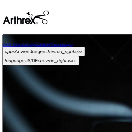
event
Veranstaltungskalender
Veranstaltungen
apps
Anwendungen
chevron_right
Apps
language
US/DE
chevron_right
US/DE
Kategorien
Operationsverfahren
arrow_drop_down
chevron_right
Produkt
arrow_drop_down
chevron_right
Medical Education
arrow_drop_down
chevron_right
Unternehmen
arrow_drop_down
chevron_right
ASC X
Verwaltung
arrow_drop_down
chevron_right
Patient:in
arrow_drop_down
chevron_right