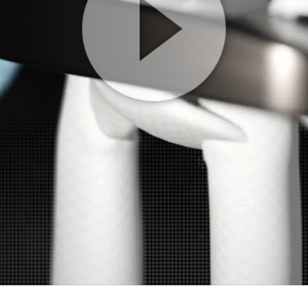
Play
Video