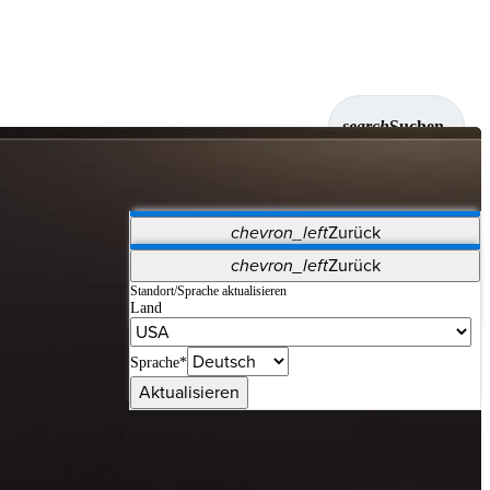
search
Suchen
chevron_left
Zurück
Anwendungen
chevron_left
Zurück
Vet Systems
OrthoPedia Patient
SAP
Standort/Sprache aktualisieren
Land
Supplier Portal
Synergy-Bildgebung und -Resektion
Sprache*
Aktualisieren