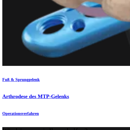
Fuß & Sprunggelenk
Arthrodese des MTP-Gelenks
Operationsverfahren