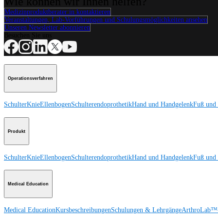
Wie können wir Ihnen helfen?
Medizinproduktberater:in kontaktieren
Veranstaltungen, Lab-Vorführungen und Schulungsmöglichkeiten ansehen
Unseren Newsletter abonnieren
Besuchen Sie uns
Operationsverfahren
Schulter
Knie
Ellenbogen
Schulterendoprothetik
Hand und Handgelenk
Fuß und
Produkt
Schulter
Knie
Ellenbogen
Schulterendoprothetik
Hand und Handgelenk
Fuß und
Medical Education
Medical Education
Kursbeschreibungen
Schulungen & Lehrgänge
ArthroLab™-