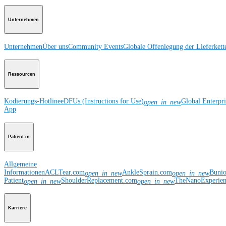
Unternehmen
Unternehmen
Über uns
Community Events
Globale Offenlegung der Lieferkett
Ressourcen
Kodierungs-Hotline
eDFUs (Instructions for Use)
Global Enterpr
open_in_new
App
Patient:in
Allgemeine
Informationen
ACLTear.com
AnkleSprain.com
Buni
open_in_new
open_in_new
Patient
ShoulderReplacement.com
TheNanoExperie
open_in_new
open_in_new
Karriere