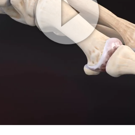
Play
Video