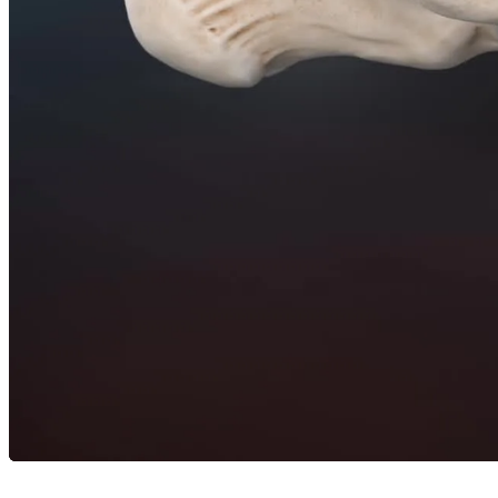
Karriere
open_in_new
Mehr
arrow_drop_down
chevron_right