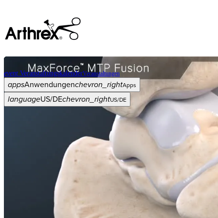
event
Veranstaltungskalender
Veranstaltungen
apps
Anwendungen
chevron_right
Apps
language
US/DE
chevron_right
US/DE
Kategorien
Operationsverfahren
arrow_drop_down
chevron_right
Produkt
arrow_drop_down
chevron_right
Medical Education
arrow_drop_down
chevron_right
Unternehmen
arrow_drop_down
chevron_right
ASC X
Verwaltung
arrow_drop_down
chevron_right
Patient:in
arrow_drop_down
chevron_right
Ressourcen
arrow_drop_down
chevron_right