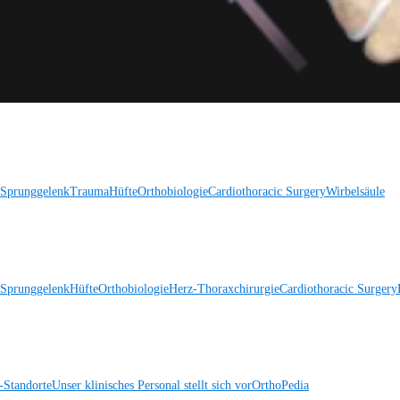
 Sprunggelenk
Trauma
Hüfte
Orthobiologie
Cardiothoracic Surgery
Wirbelsäule
 Sprunggelenk
Hüfte
Orthobiologie
Herz-Thoraxchirurgie
Cardiothoracic Surgery
Standorte
Unser klinisches Personal stellt sich vor
OrthoPedia