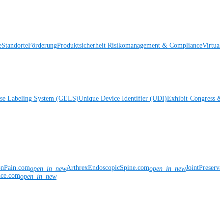
e
Standorte
Förderung
Produktsicherheit
Risikomanagement & Compliance
Virtua
ise Labeling System (GELS)
Unique Device Identifier (UDI)
Exhibit-Congress 
onPain.com
ArthrexEndoscopicSpine.com
JointPreser
open_in_new
open_in_new
nce.com
open_in_new