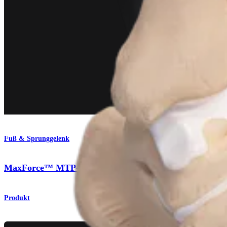
Fuß & Sprunggelenk
MaxForce™ MTP-Platten
Produkt