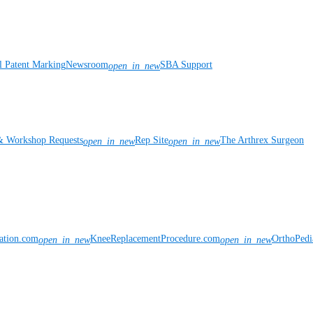
l Patent Marking
Newsroom
SBA Support
open_in_new
& Workshop Requests
Rep Site
The Arthrex Surgeon
open_in_new
open_in_new
vation.com
KneeReplacementProcedure.com
OrthoPedi
open_in_new
open_in_new