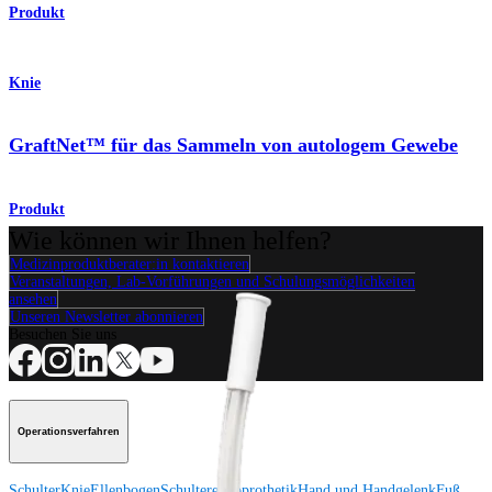
Produkt
Knie
GraftNet™ für das Sammeln von autologem Gewebe
Produkt
Wie können wir Ihnen helfen?
Medizinproduktberater:in kontaktieren
Veranstaltungen, Lab-Vorführungen und Schulungsmöglichkeiten
ansehen
Unseren Newsletter abonnieren
Besuchen Sie uns
Operationsverfahren
Schulter
Knie
Ellenbogen
Schulterendoprothetik
Hand und Handgelenk
Fuß