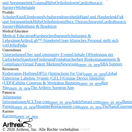
und Sprunggelenk
Trauma
Hüfte
Orthobiologie
Cardiothoracic
Surgery
Wirbelsäule
Produkt
Schulter
Knie
Ellenbogen
Schulterendoprothetik
Hand und Handgelenk
Fuß
und Sprunggelenk
Hüfte
Orthobiologie
Herz-Thoraxchirurgie
Cardiothoracic
Surgery
Bildgebung & Resektion
Medical Education
Medical Education
Kursbeschreibungen
Schulungen &
Lehrgänge
ArthroLab™-Standorte
Unser klinisches Personal stellt sich
vor
OrthoPedia
Unternehmen
Unternehmen
Über uns
Community Events
Globale Offenlegung der
Lieferkette
Standorte
Förderung
Produktsicherheit
Risikomanagement &
Compliance
Virtual Patent Marking
Newsroom
SBA Support
open_in_new
Ressourcen
Kodierungs-Hotline
eDFUs (Instructions for Use)
Global
open_in_new
Enterprise Labeling System (GELS)
Unique Device Identifier
(UDI)
Exhibit-Congress & Workshop Requests
Rep
open_in_new
Site
The Arthrex Surgeon App
open_in_new
Patient:in
Allgemeine
Informationen
ACLTear.com
AnkleSprain.com
Buni
open_in_new
open_in_new
Patient
ShoulderReplacement.com
TheNanoExperie
open_in_new
open_in_new
Karriere
Karriere
open_in_new
©
2026
Arthrex, Inc. Alle Rechte vorbehalten
v3.56.0