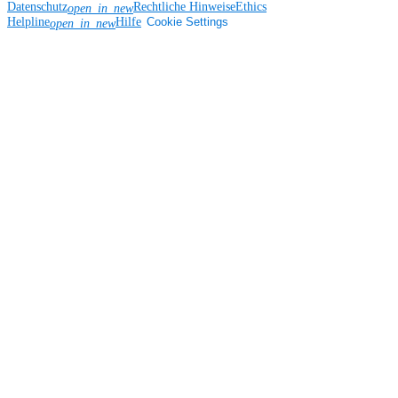
Datenschutz
Rechtliche Hinweise
Ethics
open_in_new
Helpline
Hilfe
Cookie Settings
open_in_new