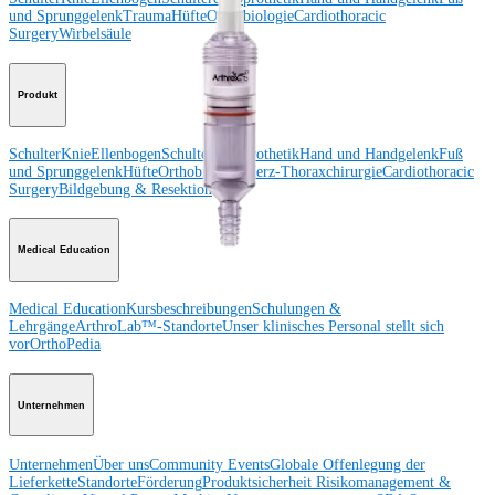
und Sprunggelenk
Trauma
Hüfte
Orthobiologie
Cardiothoracic
Surgery
Wirbelsäule
Produkt
Schulter
Knie
Ellenbogen
Schulterendoprothetik
Hand und Handgelenk
Fuß
und Sprunggelenk
Hüfte
Orthobiologie
Herz-Thoraxchirurgie
Cardiothoracic
Surgery
Bildgebung & Resektion
Medical Education
Medical Education
Kursbeschreibungen
Schulungen &
Lehrgänge
ArthroLab™-Standorte
Unser klinisches Personal stellt sich
vor
OrthoPedia
Unternehmen
Unternehmen
Über uns
Community Events
Globale Offenlegung der
Lieferkette
Standorte
Förderung
Produktsicherheit
Risikomanagement &