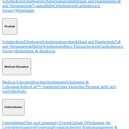
Schulter
Knie
Ellenbogen
Schulterendoprothetik
Hand und Handgelenk
Fuß
und Sprunggelenk
Trauma
Hüfte
Orthobiologie
Cardiothoracic
Surgery
Wirbelsäule
Produkt
Schulter
Knie
Ellenbogen
Schulterendoprothetik
Hand und Handgelenk
Fuß
und Sprunggelenk
Hüfte
Orthobiologie
Herz-Thoraxchirurgie
Cardiothoracic
Surgery
Bildgebung & Resektion
Medical Education
Medical Education
Kursbeschreibungen
Schulungen &
Lehrgänge
ArthroLab™-Standorte
Unser klinisches Personal stellt sich
vor
OrthoPedia
Unternehmen
Unternehmen
Über uns
Community Events
Globale Offenlegung der
Lieferkette
Standorte
Förderung
Produktsicherheit
Risikomanagement &