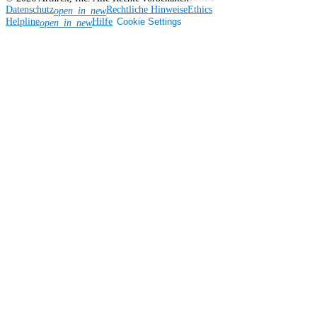
Datenschutz
Rechtliche Hinweise
Ethics
open_in_new
Helpline
Hilfe
Cookie Settings
open_in_new