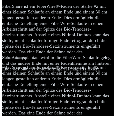
FiberSnare ist ein FiberWire®-Faden der Stärke #2 mit
einer kleinen Schlaufe an einem Ende und einem 30 cm
langen gesteiften anderen Ende. Dies ermöglicht die
einfache Erstellung einer FiberWire-Schlaufe in einem
Arbeitsschritt auf der Spitze des Bio-Tenodese-
Setzinstruments. Anstelle eines Nitinol-Drahtes kann das
steife, nicht-schlaufenförmige Ende retrograd durch die
Spitze des Bio-Tenodese-Setzinstruments eingeführt
werden. Das eine Ende der Sehne oder des
Sehnentransplantats wird in die FiberWire-Schlaufe gelegt
Mehr Anzeigen
und das andere Ende mit einer Fadenklemme am hinteren
FiberSnare ist ein FiberWire®-Faden der Stärke #2 mit
Ende des blauen tropfenförmigen Handgriffs fixiert.
einer kleinen Schlaufe an einem Ende und einem 30 cm
langen gesteiften anderen Ende. Dies ermöglicht die
einfache Erstellung einer FiberWire-Schlaufe in einem
Arbeitsschritt auf der Spitze des Bio-Tenodese-
Setzinstruments. Anstelle eines Nitinol-Drahtes kann das
steife, nicht-schlaufenförmige Ende retrograd durch die
Spitze des Bio-Tenodese-Setzinstruments eingeführt
werden. Das eine Ende der Sehne oder des