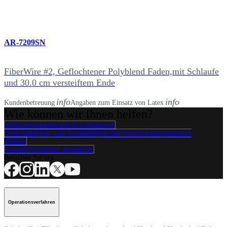
AR-7209SN
FiberWire #2, Geflochtener Polyblend Faden,mit Schlaufe
und 30.0 cm versteiftem Ende
info
info
Kundenbetreuung
Angaben zum Einsatz von Latex
Wie können wir Ihnen helfen?
Medizinproduktberater:in kontaktieren
Veranstaltungen, Lab-Vorführungen und Schulungsmöglichkeiten
ansehen
Unseren Newsletter abonnieren
Besuchen Sie uns
Operationsverfahren