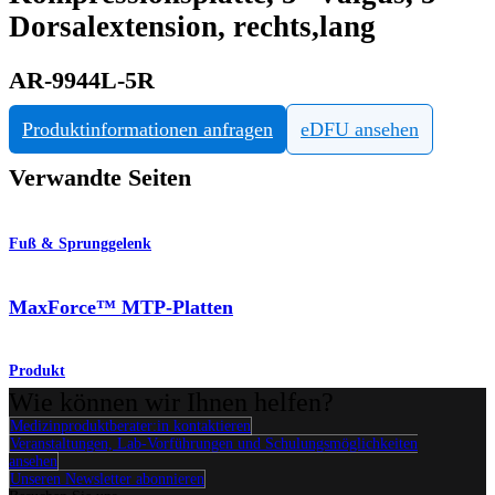
Dorsalextension, rechts,lang
AR-9944L-5R
Produktinformationen anfragen
eDFU ansehen
Verwandte Seiten
Fuß & Sprunggelenk
MaxForce™ MTP-Platten
Produkt
Wie können wir Ihnen helfen?
Medizinproduktberater:in kontaktieren
Veranstaltungen, Lab-Vorführungen und Schulungsmöglichkeiten
ansehen
Unseren Newsletter abonnieren