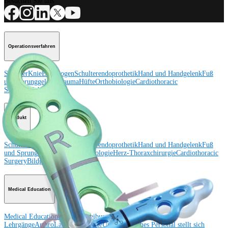
Besuchen Sie uns
Operationsverfahren
Schulter
Knie
Ellenbogen
Schulterendoprothetik
Hand und Handgelenk
Fuß
und Sprunggelenk
Trauma
Hüfte
Orthobiologie
Cardiothoracic
Surgery
Wirbelsäule
Produkt
Schulter
Knie
Ellenbogen
Schulterendoprothetik
Hand und Handgelenk
Fuß
und Sprunggelenk
Hüfte
Orthobiologie
Herz-Thoraxchirurgie
Cardiothoracic
Surgery
Bildgebung & Resektion
Medical Education
Medical Education
Kursbeschreibungen
Schulungen &
Lehrgänge
ArthroLab™-Standorte
Unser klinisches Personal stellt sich