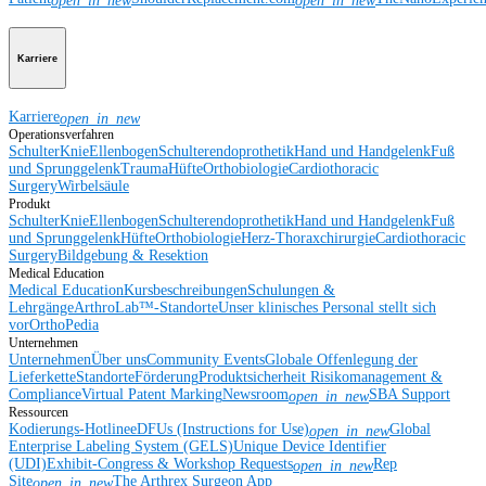
open_in_new
open_in_new
Karriere
Karriere
open_in_new
Operationsverfahren
Schulter
Knie
Ellenbogen
Schulterendoprothetik
Hand und Handgelenk
Fuß
und Sprunggelenk
Trauma
Hüfte
Orthobiologie
Cardiothoracic
Surgery
Wirbelsäule
Produkt
Schulter
Knie
Ellenbogen
Schulterendoprothetik
Hand und Handgelenk
Fuß
und Sprunggelenk
Hüfte
Orthobiologie
Herz-Thoraxchirurgie
Cardiothoracic
Surgery
Bildgebung & Resektion
Medical Education
Medical Education
Kursbeschreibungen
Schulungen &
Lehrgänge
ArthroLab™-Standorte
Unser klinisches Personal stellt sich
vor
OrthoPedia
Unternehmen
Unternehmen
Über uns
Community Events
Globale Offenlegung der
Lieferkette
Standorte
Förderung
Produktsicherheit
Risikomanagement &
Compliance
Virtual Patent Marking
Newsroom
SBA Support
open_in_new
Ressourcen
Kodierungs-Hotline
eDFUs (Instructions for Use)
Global
open_in_new
Enterprise Labeling System (GELS)
Unique Device Identifier
(UDI)
Exhibit-Congress & Workshop Requests
Rep
open_in_new
Site
The Arthrex Surgeon App
open_in_new