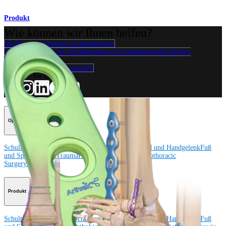
Produkt
Wie können wir Ihnen helfen?
Medizinproduktberater:in kontaktieren
Veranstaltungen, Lab-Vorführungen und Schulungsmöglichkeiten
ansehen
Unseren Newsletter abonnieren
Besuchen Sie uns
Operationsverfahren
Schulter
Knie
Ellenbogen
Schulterendoprothetik
Hand und Handgelenk
Fuß
und Sprunggelenk
Trauma
Hüfte
Orthobiologie
Cardiothoracic
Surgery
Wirbelsäule
Produkt
Schulter
Knie
Ellenbogen
Schulterendoprothetik
Hand und Handgelenk
Fuß