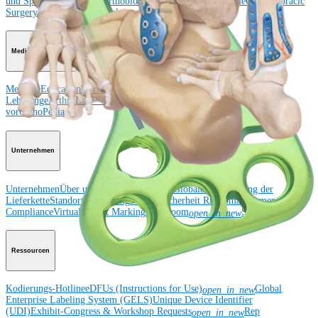
und Sprunggelenk
Hüfte
Orthobiologie
Herz-Thoraxchirurgie
Cardiothoracic
Surgery
Bildgebung & Resektion
Medical Education
Medical Education
Kursbeschreibungen
Schulungen &
Lehrgänge
ArthroLab™-Standorte
Unser klinisches Personal stellt sich
vor
OrthoPedia
Unternehmen
Unternehmen
Über uns
Community Events
Globale Offenlegung der
Lieferkette
Standorte
Förderung
Produktsicherheit
Risikomanagement &
Compliance
Virtual Patent Marking
Newsroom
SBA Support
open_in_new
Ressourcen
Kodierungs-Hotline
eDFUs (Instructions for Use)
Global
open_in_new
Enterprise Labeling System (GELS)
Unique Device Identifier
(UDI)
Exhibit-Congress & Workshop Requests
Rep
open_in_new