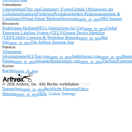
Unternehmen
Unternehmen
Über uns
Community Events
Globale Offenlegung der
Lieferkette
Standorte
Förderung
Produktsicherheit
Risikomanagement &
Compliance
Virtual Patent Marking
Newsroom
SBA Support
open_in_new
Ressourcen
Kodierungs-Hotline
eDFUs (Instructions for Use)
Global
open_in_new
Enterprise Labeling System (GELS)
Unique Device Identifier
(UDI)
Exhibit-Congress & Workshop Requests
Rep
open_in_new
Site
The Arthrex Surgeon App
open_in_new
Patient:in
Allgemeine
Informationen
ACLTear.com
AnkleSprain.com
Buni
open_in_new
open_in_new
Patient
ShoulderReplacement.com
TheNanoExperie
open_in_new
open_in_new
Karriere
Karriere
open_in_new
©
2026
Arthrex, Inc. Alle Rechte vorbehalten
v3.56.0
Datenschutz
Rechtliche Hinweise
Ethics
open_in_new
Helpline
Hilfe
Cookie Settings
open_in_new