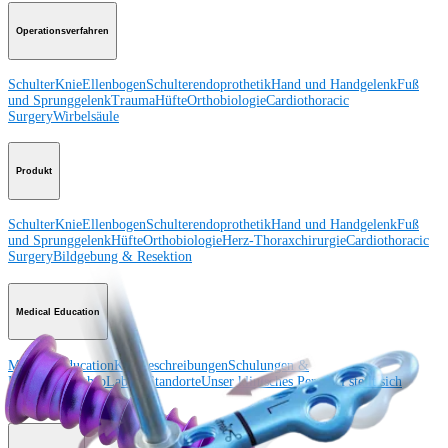
Operationsverfahren
Schulter
Knie
Ellenbogen
Schulterendoprothetik
Hand und Handgelenk
Fuß
und Sprunggelenk
Trauma
Hüfte
Orthobiologie
Cardiothoracic
Surgery
Wirbelsäule
Produkt
Schulter
Knie
Ellenbogen
Schulterendoprothetik
Hand und Handgelenk
Fuß
und Sprunggelenk
Hüfte
Orthobiologie
Herz-Thoraxchirurgie
Cardiothoracic
Surgery
Bildgebung & Resektion
Medical Education
Medical Education
Kursbeschreibungen
Schulungen &
Lehrgänge
ArthroLab™-Standorte
Unser klinisches Personal stellt sich
vor
OrthoPedia