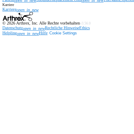
open_in_new
open_in_new
Karriere
Karriere
open_in_new
©
2026
Arthrex, Inc. Alle Rechte vorbehalten
v3.56.0
Datenschutz
Rechtliche Hinweise
Ethics
open_in_new
Helpline
Hilfe
Cookie Settings
open_in_new