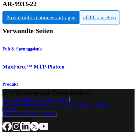
AR-9933-22
Produktinformationen anfragen
eDFU ansehen
Verwandte Seiten
Fuß & Sprunggelenk
MaxForce™ MTP-Platten
Produkt
Wie können wir Ihnen helfen?
Medizinproduktberater:in kontaktieren
Veranstaltungen, Lab-Vorführungen und Schulungsmöglichkeiten
ansehen
Unseren Newsletter abonnieren
Besuchen Sie uns