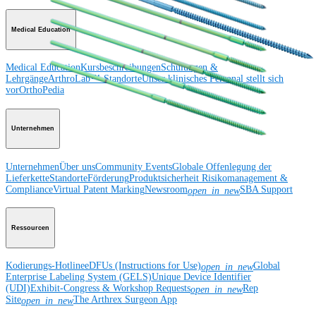
Medical Education
Medical Education
Kursbeschreibungen
Schulungen &
Lehrgänge
ArthroLab™-Standorte
Unser klinisches Personal stellt sich
vor
OrthoPedia
Unternehmen
Unternehmen
Über uns
Community Events
Globale Offenlegung der
Lieferkette
Standorte
Förderung
Produktsicherheit
Risikomanagement &
Compliance
Virtual Patent Marking
Newsroom
SBA Support
open_in_new
Ressourcen
Kodierungs-Hotline
eDFUs (Instructions for Use)
Global
open_in_new
Enterprise Labeling System (GELS)
Unique Device Identifier
(UDI)
Exhibit-Congress & Workshop Requests
Rep
open_in_new
Site
The Arthrex Surgeon App
open_in_new