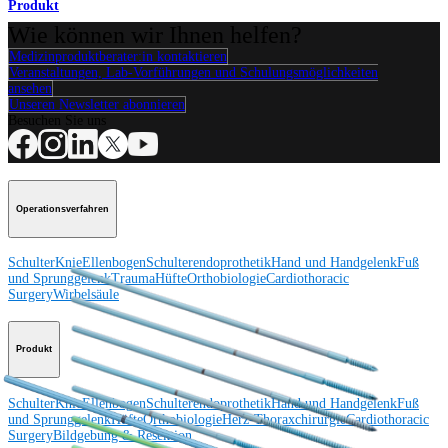
Produkt
Wie können wir Ihnen helfen?
Medizinproduktberater:in kontaktieren
Veranstaltungen, Lab-Vorführungen und Schulungsmöglichkeiten
ansehen
Unseren Newsletter abonnieren
Besuchen Sie uns
Operationsverfahren
Schulter
Knie
Ellenbogen
Schulterendoprothetik
Hand und Handgelenk
Fuß
und Sprunggelenk
Trauma
Hüfte
Orthobiologie
Cardiothoracic
Surgery
Wirbelsäule
Produkt
Schulter
Knie
Ellenbogen
Schulterendoprothetik
Hand und Handgelenk
Fuß
und Sprunggelenk
Hüfte
Orthobiologie
Herz-Thoraxchirurgie
Cardiothoracic
Surgery
Bildgebung & Resektion