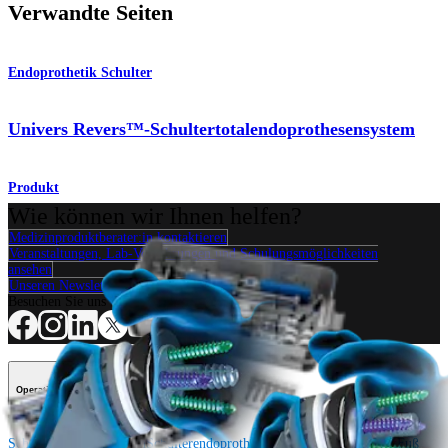
Verwandte Seiten
Endoprothetik Schulter
Univers Revers™-Schultertotalendoprothesensystem
Produkt
Wie können wir Ihnen helfen?
Medizinproduktberater:in kontaktieren
Veranstaltungen, Lab-Vorführungen und Schulungsmöglichkeiten
ansehen
Unseren Newsletter abonnieren
Besuchen Sie uns
Operationsverfahren
Schulter
Knie
Ellenbogen
Schulterendoprothetik
Hand und Handgelenk
Fuß