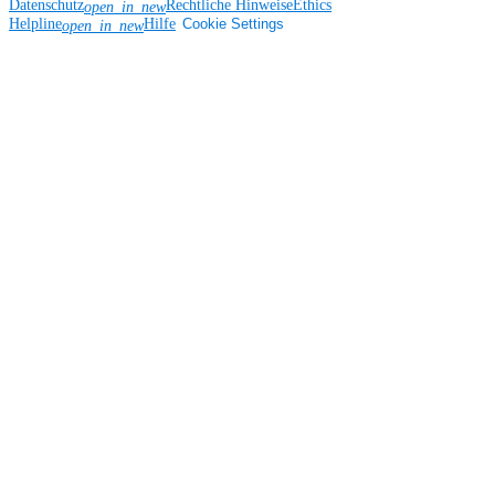
Datenschutz
Rechtliche Hinweise
Ethics
open_in_new
Helpline
Hilfe
Cookie Settings
open_in_new