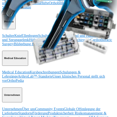
und Sprunggelenk
Trauma
Hüfte
Orthobiologie
Cardiothoracic
Surgery
Wirbelsäule
Produkt
Schulter
Knie
Ellenbogen
Schulterendoprothetik
Hand und Handgelenk
Fuß
und Sprunggelenk
Hüfte
Orthobiologie
Herz-Thoraxchirurgie
Cardiothoracic
Surgery
Bildgebung & Resektion
Medical Education
Medical Education
Kursbeschreibungen
Schulungen &
Lehrgänge
ArthroLab™-Standorte
Unser klinisches Personal stellt sich
vor
OrthoPedia
Unternehmen
Unternehmen
Über uns
Community Events
Globale Offenlegung der
Lieferkette
Standorte
Förderung
Produktsicherheit
Risikomanagement &