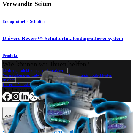
Verwandte Seiten
Endoprothetik Schulter
Univers Revers™-Schultertotalendoprothesensystem
Produkt
Wie können wir Ihnen helfen?
Medizinproduktberater:in kontaktieren
Veranstaltungen, Lab-Vorführungen und Schulungsmöglichkeiten
ansehen
Unseren Newsletter abonnieren
Besuchen Sie uns
Operationsverfahren
Schulter
Knie
Ellenbogen
Schulterendoprothetik
Hand und Handgelenk
Fuß