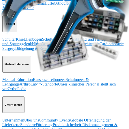
und Sprunggelenk
Trauma
Hüfte
Orthobiologie
Cardiothoracic
Surgery
Wirbelsäule
Produkt
Schulter
Knie
Ellenbogen
Schulterendoprothetik
Hand und Handgelenk
Fuß
und Sprunggelenk
Hüfte
Orthobiologie
Herz-Thoraxchirurgie
Cardiothoracic
Surgery
Bildgebung & Resektion
Medical Education
Medical Education
Kursbeschreibungen
Schulungen &
Lehrgänge
ArthroLab™-Standorte
Unser klinisches Personal stellt sich
vor
OrthoPedia
Unternehmen
Unternehmen
Über uns
Community Events
Globale Offenlegung der
Lieferkette
Standorte
Förderung
Produktsicherheit
Risikomanagement &