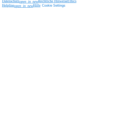
Datenschutz
Rechtliche Hinweise
Ethics
open_in_new
Helpline
Hilfe
Cookie Settings
open_in_new